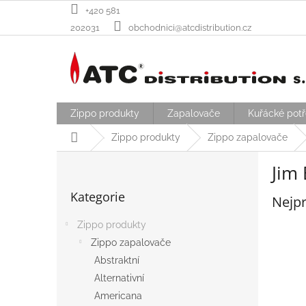
Přejít
+420 581
na
202031
obchodnici@atcdistribution.cz
obsah
Zippo produkty
Zapalovače
Kuřácké pot
Domů
Zippo produkty
Zippo zapalovače
P
Jim
o
Přeskočit
s
Kategorie
kategorie
Nejpr
t
r
Zippo produkty
a
Zippo zapalovače
n
n
Abstraktní
í
Alternativní
p
Americana