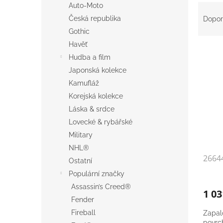
a
Ř
Auto-Moto
n
a
Česká republika
Dopor
e
z
Gothic
l
e
Havěť
V
n
Hudba a film
ý
í
p
p
Japonská kolekce
i
r
Kamufláž
s
o
Korejská kolekce
p
d
Láska & srdce
r
u
Lovecké & rybářské
o
k
Military
d
t
u
ů
NHL®
2664
k
Ostatní
t
Populární značky
ů
Assassin’s Creed®
1 0
Fender
Fireball
Zapal
povrc