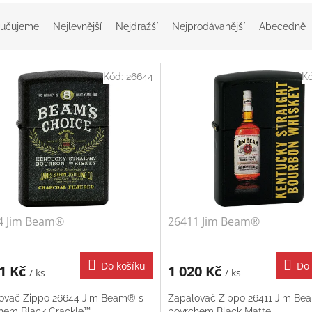
učujeme
Nejlevnější
Nejdražší
Nejprodávanější
Abecedně
Kód:
26644
K
4 Jim Beam®
26411 Jim Beam®
Do košíku
Do 
31 Kč
1 020 Kč
/ ks
/ ks
ovač Zippo 26644 Jim Beam® s
Zapalovač Zippo 26411 Jim Be
hem Black Crackle™.
povrchem Black Matte.