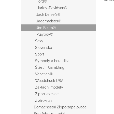
Ford®
Harley-Davidson®
Jack Daniel’s®
Jägermeister®
Jim Beam®
Playboy®
Sexy
Slovensko
Sport
Symboly a heraldika
Štěstí - Gambling
Venetian®
Woodchuck USA
Základní modely
Zippo kolekce
Zvěrokruh
Domácnostní Zippo zapalovače
Spotřební materiál