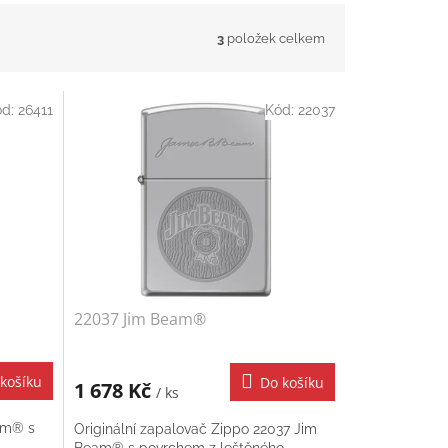
3
položek celkem
ód:
26411
Kód:
22037
22037 Jim Beam®
košíku
Do košíku
1 678 Kč
/ ks
am® s
Originální zapalovač Zippo 22037 Jim
Beam® s povrchem z leštěného