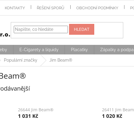
KONTAKTY
ŘEŠENÍ SPORŮ
OBCHODNÍ PODMÍNKY
P
HLEDAT
řeby
E-Cigarety a liquidy
Placatky
Zápalky a podpa
Populární značky
Jim Beam®
 Beam®
odávanější
26644 Jim Beam®
26411 Jim Bea
1 031 Kč
1 020 Kč