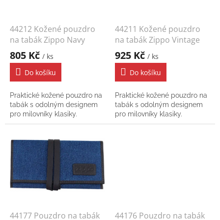
r
o
d
44212 Kožené pouzdro
44211 Kožené pouzdro
u
na tabák Zippo Navy
na tabák Zippo Vintage
k
805 Kč
925 Kč
/ ks
/ ks
t
ů
Do košíku
Do košíku
Praktické kožené pouzdro na
Praktické kožené pouzdro na
tabák s odolným designem
tabák s odolným designem
pro milovníky klasiky.
pro milovníky klasiky.
44177 Pouzdro na tabák
44176 Pouzdro na tabák