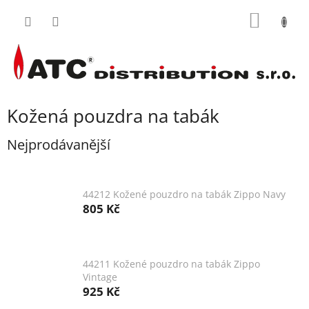
Přejít
NÁKUP
na
obsah
KOŠÍK
Kožená pouzdra na tabák
Nejprodávanější
44212 Kožené pouzdro na tabák Zippo Navy
805 Kč
44211 Kožené pouzdro na tabák Zippo
Vintage
925 Kč