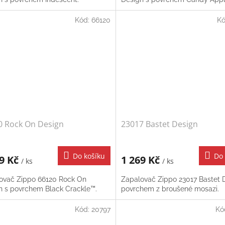
Kód:
66120
K
0 Rock On Design
23017 Bastet Design
Do košíku
Do 
29 Kč
1 269 Kč
/ ks
/ ks
ovač Zippo 66120 Rock On
Zapalovač Zippo 23017 Bastet 
n s povrchem Black Crackle™.
povrchem z broušené mosazi.
Kód:
20797
Kó