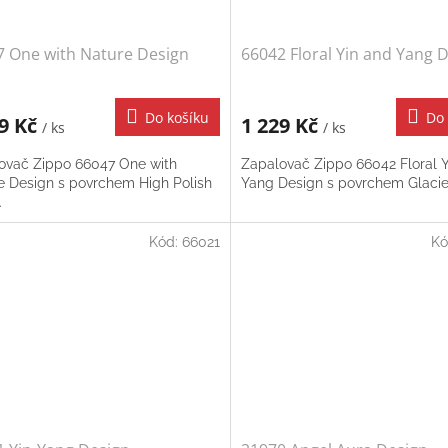
7 One with Nature Design
66042 Floral Yin and Yang 
Do košíku
Do 
19 Kč
1 229 Kč
/ ks
/ ks
ovač Zippo 66047 One with
Zapalovač Zippo 66042 Floral 
e Design s povrchem High Polish
Yang Design s povrchem Glacie
.
Kód:
66021
Kó