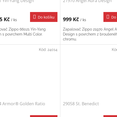
1 Yin-Yang Design
21970 Angel Aura Design
Do košíku
Do 
45 Kč
999 Kč
/ ks
/ ks
ovač Zippo 66021 Yin-Yang
Zapalovač Zippo 21970 Angel A
n s povrchem Multi Color.
Design s povrchem z broušené
chromu.
Kód:
24014
Kó
4 Armor® Golden Ratio
29058 St. Benedict