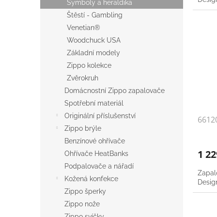
Symboly a heraldika
Štěstí - Gambling
Venetian®
Woodchuck USA
Základní modely
Zippo kolekce
Zvěrokruh
Domácnostní Zippo zapalovače
Spotřební materiál
Originální příslušenství
6612
Zippo brýle
Benzínové ohřívače
1 2
Ohřívače HeatBanks
Podpalovače a nářadí
Zapal
Kožená konfekce
Desig
Zippo šperky
Zippo nože
Zippo svíčky