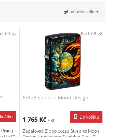
36
položek celkem
d:
66147
Kód:
66128
gn
66128 Sun and Moon Design
košíku
Do košíku
1 765 Kč
/ ks
 Rising
Zapalovač Zippo 66128 Sun and Moon
le Red™.
Design s povrchem Tumbled Brass™.