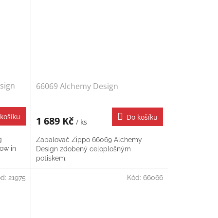
esign
66069 Alchemy Design
košíku
Do košíku
1 689 Kč
/ ks
g
Zapalovač Zippo 66069 Alchemy
ow in
Design zdobený celoplošným
potiskem.
ód:
21975
Kód:
66066