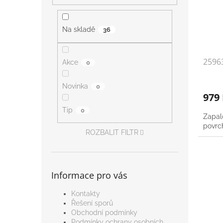
Na skladě
36
25963
Akce
0
Novinka
0
979
Tip
0
Zapal
povrc
ROZBALIT FILTR
Informace pro vás
Kontakty
Řešení sporů
Obchodní podmínky
Podmínky ochrany osobních