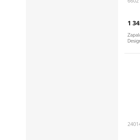
6602
1 3
Zapal
Desig
2401