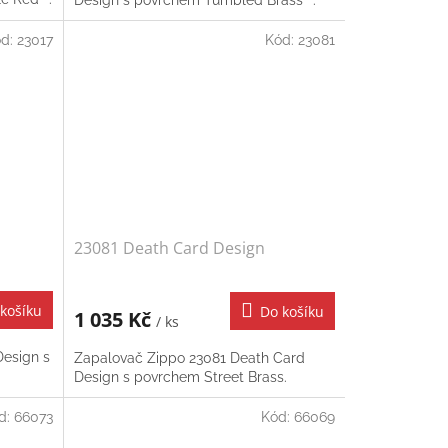
ód:
23017
Kód:
23081
23081 Death Card Design
košíku
Do košíku
1 035 Kč
/ ks
Design s
Zapalovač Zippo 23081 Death Card
Design s povrchem Street Brass.
d:
66073
Kód:
66069