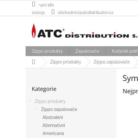
Přejít
+420 581
na
202031
obchodnici@atcdistribution.cz
obsah
Zippo produkty
Zapalovače
Kuřácké pot
Domů
Zippo produkty
Zippo zapalovače
P
Sym
o
Přeskočit
s
Kategorie
kategorie
Nejpr
t
r
Zippo produkty
a
Zippo zapalovače
n
n
Abstraktní
í
Alternativní
p
Americana