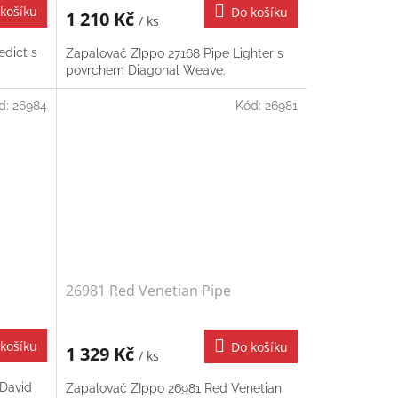
košíku
Do košíku
1 210 Kč
/ ks
edict s
Zapalovač ZIppo 27168 Pipe Lighter s
povrchem Diagonal Weave.
d:
26984
Kód:
26981
26981 Red Venetian Pipe
košíku
Do košíku
1 329 Kč
/ ks
 David
Zapalovač ZIppo 26981 Red Venetian