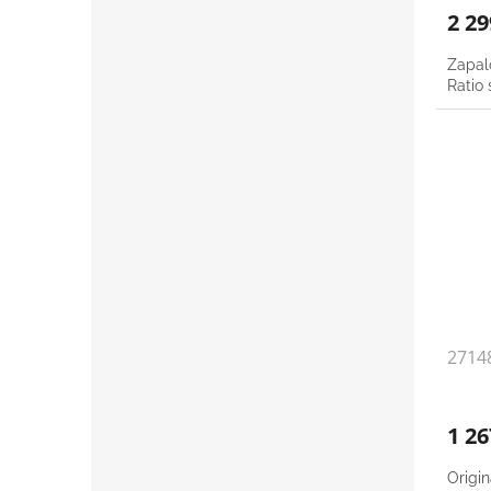
2 2
Zapal
Ratio
27148
1 2
Origi