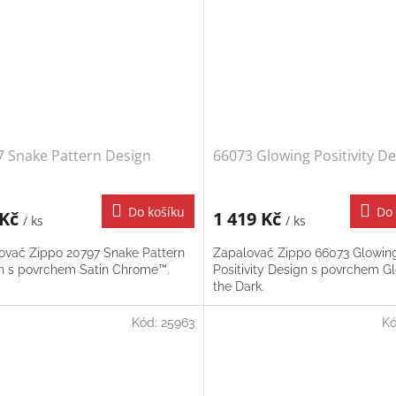
7 Snake Pattern Design
66073 Glowing Positivity D
Do košíku
Do 
 Kč
1 419 Kč
/ ks
/ ks
ovač Zippo 20797 Snake Pattern
Zapalovač Zippo 66073 Glowin
n s povrchem Satin Chrome™.
Positivity Design s povrchem Gl
the Dark.
Kód:
25963
K