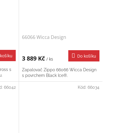
66066 Wicca Design
košíku
Do košíku
3 889 Kč
/ ks
ross s
Zapalovač Zippo 66066 Wicca Design
u.
s povrchem Black Ice®.
d:
66042
Kód:
66034