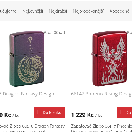
učujeme
Nejlevnější
Nejdražší
Nejprodávanější
Abecedně
Kód:
66148
Kó
8 Dragon Fantasy Design
66147 Phoenix Rising Desi
Do košíku
Do 
29 Kč
1 229 Kč
/ ks
/ ks
ovač Zippo 66148 Dragon Fantasy
Zapalovač Zippo 66147 Phoenix
n s povrchem Iridescent.
Design s povrchem Candy App