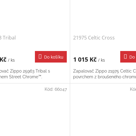
 Tribal
21975 Celtic Cross
Do košíku
Do 
 Kč
1 015 Kč
/ ks
/ ks
ovač Zippo 25963 Tribal s
Zapalovač Zippo 21975 Celtic C
hem Street Chrome™.
povrchem z broušeného chrom
Kód:
66047
Kó