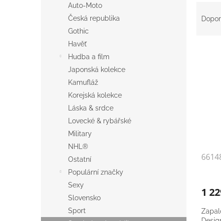
a
Ř
Auto-Moto
n
a
Česká republika
Dopor
e
z
Gothic
l
e
Havěť
V
n
Hudba a film
ý
í
p
p
Japonská kolekce
i
r
Kamufláž
s
o
Korejská kolekce
p
d
Láska & srdce
r
u
Lovecké & rybářské
o
k
Military
d
t
u
ů
NHL®
6614
k
Ostatní
t
Populární značky
ů
Sexy
1 2
Slovensko
Sport
Zapal
Desig