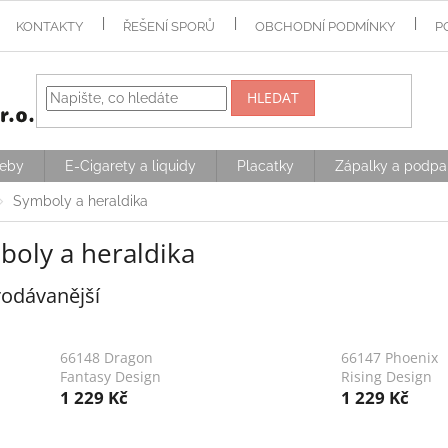
KONTAKTY
ŘEŠENÍ SPORŮ
OBCHODNÍ PODMÍNKY
P
HLEDAT
řeby
E-Cigarety a liquidy
Placatky
Zápalky a podpa
Symboly a heraldika
boly a heraldika
odávanější
66148 Dragon
66147 Phoenix
Fantasy Design
Rising Design
1 229 Kč
1 229 Kč