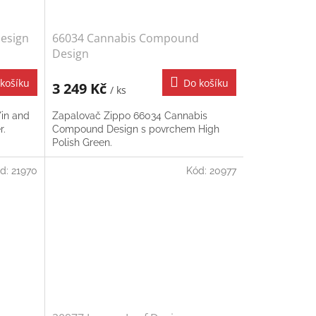
Design
66034 Cannabis Compound
Design
košíku
Do košíku
3 249 Kč
/ ks
Yin and
Zapalovač Zippo 66034 Cannabis
r.
Compound Design s povrchem High
Polish Green.
d:
21970
Kód:
20977