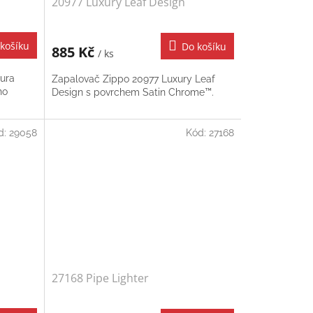
20977 Luxury Leaf Design
košíku
Do košíku
885 Kč
/ ks
ura
Zapalovač Zippo 20977 Luxury Leaf
ho
Design s povrchem Satin Chrome™.
d:
29058
Kód:
27168
27168 Pipe Lighter