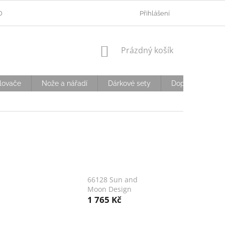
ODMÍNKY OCHRANY OSOBNÍCH ÚDAJŮ
Přihlášení
OVĚŘOVÁNÍ VĚKU
D
NÁKUPNÍ
Prázdný košík
KOŠÍK
lovače
Nože a nářadí
Dárkové sety
Doplňky
S
66128 Sun and
Moon Design
1 765 Kč