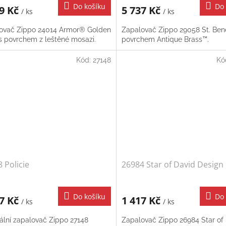
Do košíku
Do 
99 Kč
5 737 Kč
/ ks
/ ks
ovač Zippo 24014 Armor® Golden
Zapalovač Zippo 29058 St. Ben
 s povrchem z leštěné mosazi.
povrchem Antique Brass™.
Kód:
27148
Kó
 Policie
26984 Star of David Design
Do košíku
Do 
67 Kč
1 417 Kč
/ ks
/ ks
nální zapalovač Zippo 27148
Zapalovač Zippo 26984 Star of