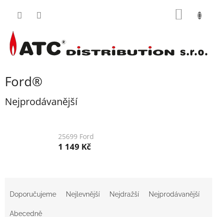
Přejít
NÁKUP
na
obsah
KOŠÍK
Ford®
Nejprodávanější
25699 Ford
1 149 Kč
Ř
a
Doporučujeme
Nejlevnější
Nejdražší
Nejprodávanější
z
e
Abecedně