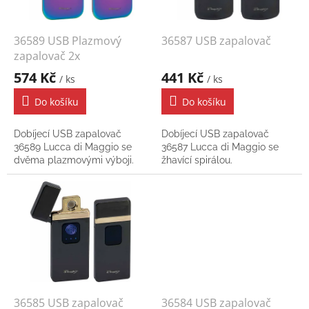
r
o
d
36589 USB Plazmový
36587 USB zapalovač
u
zapalovač 2x
k
574 Kč
441 Kč
/ ks
/ ks
t
ů
Do košíku
Do košíku
Dobíjecí USB zapalovač
Dobíjecí USB zapalovač
36589 Lucca di Maggio se
36587 Lucca di Maggio se
dvěma plazmovými výboji.
žhavící spirálou.
36585 USB zapalovač
36584 USB zapalovač