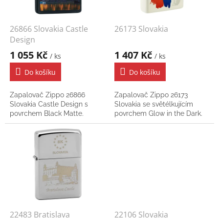
r
o
d
26866 Slovakia Castle
26173 Slovakia
u
Design
k
1 055 Kč
1 407 Kč
/ ks
/ ks
t
ů
Do košíku
Do košíku
Zapalovač Zippo 26866
Zapalovač Zippo 26173
Slovakia Castle Design s
Slovakia se světélkujícím
povrchem Black Matte.
povrchem Glow in the Dark.
22483 Bratislava
22106 Slovakia