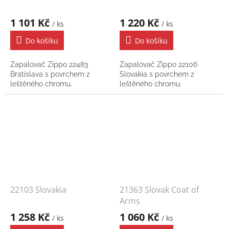
1 101 Kč
1 220 Kč
/ ks
/ ks
Do košíku
Do košíku
Zapalovač Zippo 22483
Zapalovač Zippo 22106
Bratislava s povrchem z
Slovakia s povrchem z
leštěného chromu.
leštěného chromu.
22103 Slovakia
21363 Slovak Coat of
Arms
1 258 Kč
1 060 Kč
/ ks
/ ks