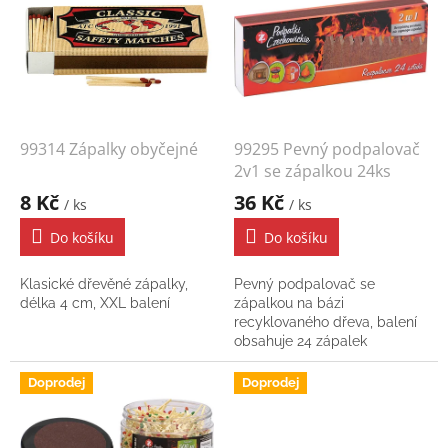
u
p
k
i
t
s
ů
p
r
o
d
99314 Zápalky obyčejné
99295 Pevný podpalovač
u
2v1 se zápalkou 24ks
k
8 Kč
36 Kč
/ ks
/ ks
t
ů
Do košíku
Do košíku
Klasické dřevěné zápalky,
Pevný podpalovač se
délka 4 cm, XXL balení
zápalkou na bázi
recyklovaného dřeva, balení
obsahuje 24 zápalek
Doprodej
Doprodej