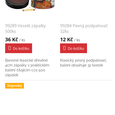
99289 Veselé zápalky
99284 Pevný podpalovač
500ks
32ks
36 Kč
12 Kč
/ ks
/ ks
Do košíku
Do košíku
Barevné klasické dřevěné
Klasický pevný podpalovač,
4cm zápalky v praktickém
balení obsahuje 32 kostek
balení čítajícím cca 500
zápalek
Doprodej