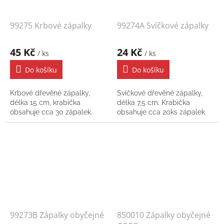
99275 Krbové zápalky
99274A Svíčkové zápalky
45 Kč
24 Kč
/ ks
/ ks
Do košíku
Do košíku
Krbové dřevěné zápalky,
Svíčkové dřevěné zápalky,
délka 15 cm, krabička
délka 7,5 cm. Krabička
obsahuje cca 30 zápalek.
obsahuje cca 20ks zápalek.
99273B Zápalky obyčejné
850010 Zápalky obyčejné