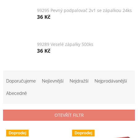
99295 Pevný podpalovač 2v1 se zápalkou 24ks
36 Kč
99289 Veselé zápalky 500ks
36 Kč
Ř
a
Doporučujeme
Nejlevnější
Nejdražší
Nejprodávanější
z
e
Abecedně
n
í
p
OTEVŘÍT FILTR
r
o
V
d
Doprodej
Doprodej
ý