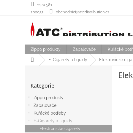
Přejít
+420 581
na
202031
obchodnici@atcdistribution.cz
obsah
Zippo produkty
Zapalovače
Kuřácké pot
Domů
E-Cigarety a liquidy
Elektronické ciga
P
Elek
o
Přeskočit
s
Kategorie
kategorie
t
r
Zippo produkty
a
Zapalovače
n
n
Kuřácké potřeby
í
E-Cigarety a liquidy
p
Elektronické cigarety