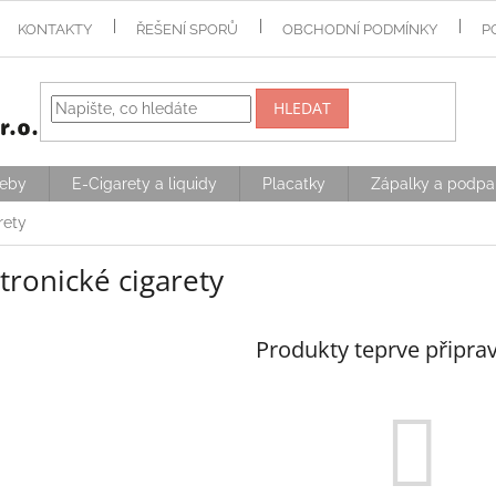
KONTAKTY
ŘEŠENÍ SPORŮ
OBCHODNÍ PODMÍNKY
P
HLEDAT
řeby
E-Cigarety a liquidy
Placatky
Zápalky a podpa
rety
tronické cigarety
Produkty teprve připra