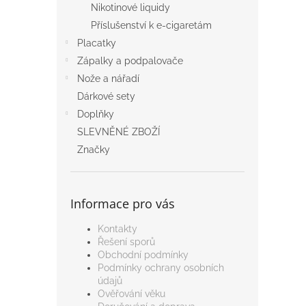
a
Nikotinové liquidy
n
Příslušenství k e-cigaretám
e
Placatky
l
Zápalky a podpalovače
Nože a nářadí
Dárkové sety
Doplňky
SLEVNĚNÉ ZBOŽÍ
Značky
Informace pro vás
Kontakty
Řešení sporů
Obchodní podmínky
Podmínky ochrany osobních
údajů
Ověřování věku