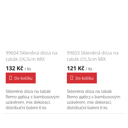
99604 Skleněná dóza na
99603 Skleněná dóza na
tabák ∅6,5cm MIX
tabák ∅5,5cm MIX
132 Kč
121 Kč
/ ks
/ ks
Do košíku
Do košíku
Skleněná dóza na tabák
Skleněná dóza na tabák
Remo 99604 s bambusovým
Remo 99603 s bambusovým
uzávěrem, mix dekorací,
uzávěrem, mix dekorací,
distribuční balení 6 ks.
distribuční balení 6 ks.