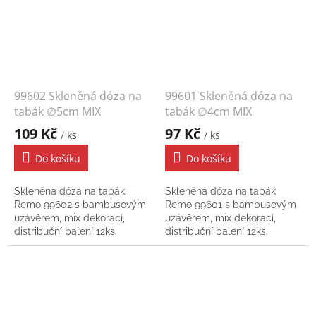
99602 Skleněná dóza na
99601 Skleněná dóza na
tabák ∅5cm MIX
tabák ∅4cm MIX
109 Kč
97 Kč
/ ks
/ ks
Do košíku
Do košíku
Skleněná dóza na tabák
Skleněná dóza na tabák
Remo 99602 s bambusovým
Remo 99601 s bambusovým
uzávěrem, mix dekorací,
uzávěrem, mix dekorací,
distribuční balení 12ks.
distribuční balení 12ks.