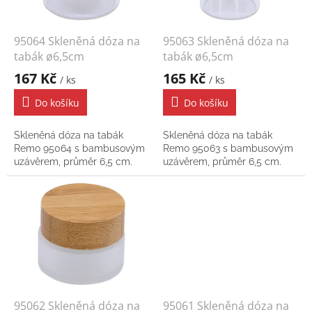
r
o
d
95064 Skleněná dóza na
95063 Skleněná dóza na
u
tabák ø6,5cm
tabák ø6,5cm
k
167 Kč
165 Kč
/ ks
/ ks
t
ů
Do košíku
Do košíku
Skleněná dóza na tabák
Skleněná dóza na tabák
Remo 95064 s bambusovým
Remo 95063 s bambusovým
uzávěrem, průměr 6,5 cm.
uzávěrem, průměr 6,5 cm.
95062 Skleněná dóza na
95061 Skleněná dóza na