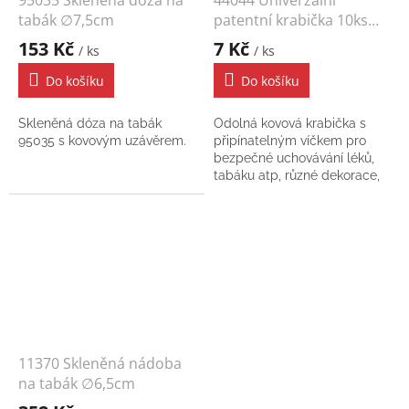
tabák ∅7,5cm
patentní krabička 10ks
MIX
153 Kč
7 Kč
/ ks
/ ks
Do košíku
Do košíku
Skleněná dóza na tabák
Odolná kovová krabička s
95035 s kovovým uzávěrem.
připínatelným víčkem pro
bezpečné uchovávání léků,
tabáku atp, různé dekorace,
∅45mm. Distribuční balení
10ks.
11370 Skleněná nádoba
na tabák ∅6,5cm