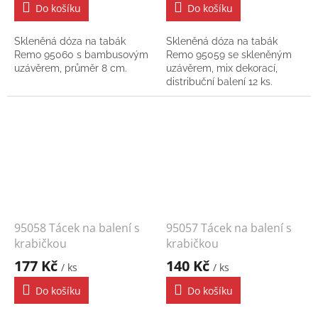
Do košíku
Do košíku
Skleněná dóza na tabák
Skleněná dóza na tabák
Remo 95060 s bambusovým
Remo 95059 se skleněným
uzávěrem, průměr 8 cm.
uzávěrem, mix dekorací,
distribuční balení 12 ks.
95058 Tácek na balení s
95057 Tácek na balení s
krabičkou
krabičkou
177 Kč
140 Kč
/ ks
/ ks
Do košíku
Do košíku