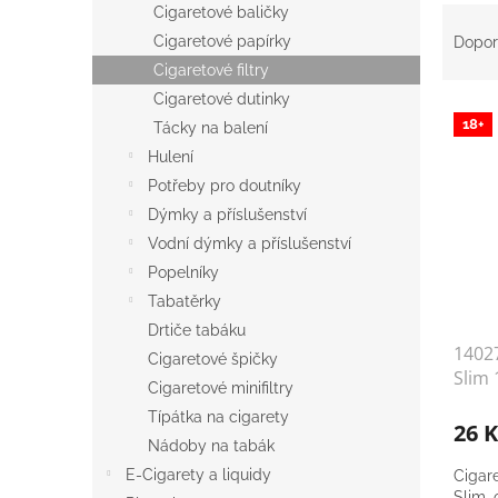
a
Ř
Cigaretové baličky
n
a
Cigaretové papírky
Dopor
e
z
Cigaretové filtry
l
e
Cigaretové dutinky
V
n
18+
Tácky na balení
ý
í
p
p
Hulení
i
r
Potřeby pro doutníky
s
o
Dýmky a příslušenství
p
d
Vodní dýmky a příslušenství
r
u
Popelníky
o
k
Tabatěrky
d
t
u
ů
Drtiče tabáku
14027
k
Cigaretové špičky
Slim 
t
Cigaretové minifiltry
ů
Típátka na cigarety
26 
Nádoby na tabák
E-Cigarety a liquidy
Cigare
Slim,