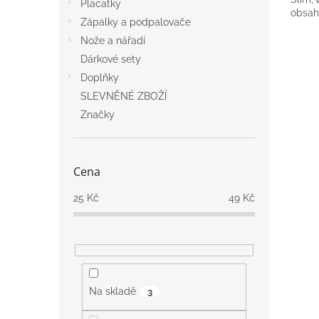
Placatky
obsahu
Zápalky a podpalovače
Nože a nářadí
Dárkové sety
Doplňky
SLEVNĚNÉ ZBOŽÍ
Značky
Cena
25
Kč
49
Kč
Na skladě
3