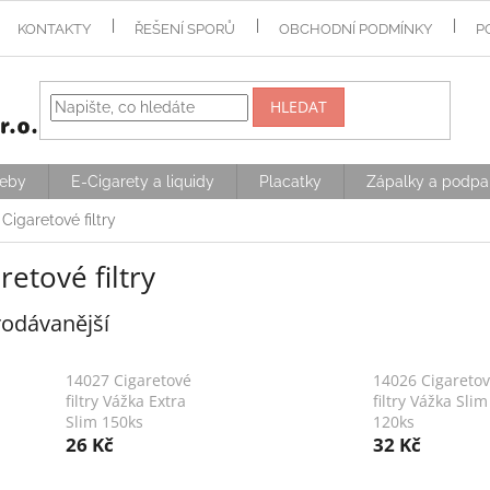
KONTAKTY
ŘEŠENÍ SPORŮ
OBCHODNÍ PODMÍNKY
P
HLEDAT
řeby
E-Cigarety a liquidy
Placatky
Zápalky a podpa
Cigaretové filtry
retové filtry
odávanější
14027 Cigaretové
14026 Cigareto
filtry Vážka Extra
filtry Vážka Slim
Slim 150ks
120ks
26 Kč
32 Kč