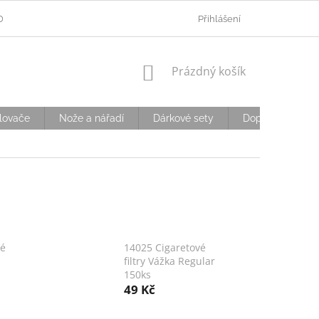
ODMÍNKY OCHRANY OSOBNÍCH ÚDAJŮ
Přihlášení
OVĚŘOVÁNÍ VĚKU
D
NÁKUPNÍ
Prázdný košík
KOŠÍK
lovače
Nože a nářadí
Dárkové sety
Doplňky
S
vé
14025 Cigaretové
filtry Vážka Regular
150ks
49 Kč