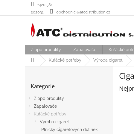
Přejít
+420 581
na
202031
obchodnici@atcdistribution.cz
obsah
Zippo produkty
Zapalovače
Kuřácké pot
Domů
Kuřácké potřeby
Výroba cigaret
P
Ciga
o
Přeskočit
s
Kategorie
kategorie
Nejpr
t
r
Zippo produkty
a
Zapalovače
n
n
Kuřácké potřeby
í
Výroba cigaret
p
Plničky cigaretových dutinek