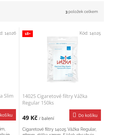
3
položek celkem
d:
14026
Kód:
14025
18+
ka Slim
14025 Cigaretové filtry Vážka
Regular 150ks
košíku
Do košíku
49 Kč
/ balení
im,
Cigaretové filtry 14025 Vážka Regular,
ahuje
∅8mm, délka 17mm. Sáček obsahuje