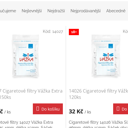
učujeme
Nejlevnější
Nejdražší
Nejprodávanější
Abecedně
Kód:
14027
Kó
18+
 Cigaretové filtry Vážka Extra
14026 Cigaretové filtry Váž
150ks
120ks
Do košíku
Do 
Kč
32 Kč
/ ks
/ ks
tové filtry 14027 Vážka Extra
Cigaretové filtry 14026 Vážka Sl
 ∅5,4mm, délka 15mm. Sáček
∅6mm, délka 15mm. Sáček obs