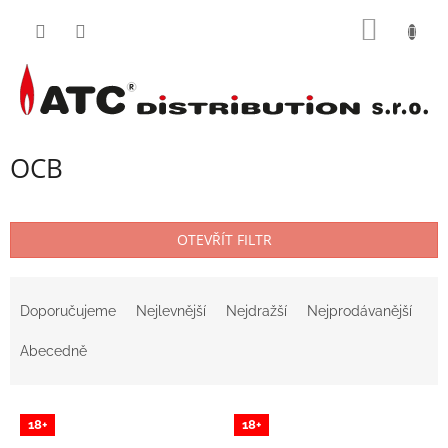
Přejít
NÁKUP
na
obsah
KOŠÍK
OCB
OTEVŘÍT FILTR
Ř
a
Doporučujeme
Nejlevnější
Nejdražší
Nejprodávanější
z
e
Abecedně
n
í
V
p
18+
18+
ý
r