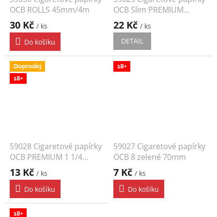
OCB ROLLS 45mm/4m
OCB Slim PREMIUM
110mm
30 Kč
22 Kč
/ ks
/ ks
DETAIL
Do košíku
Doprodej
18+
18+
59028 Cigaretové papírky
59027 Cigaretové papírky
OCB PREMIUM 1 1/4
OCB 8 zelené 70mm
75mm
13 Kč
7 Kč
/ ks
/ ks
Do košíku
Do košíku
18+