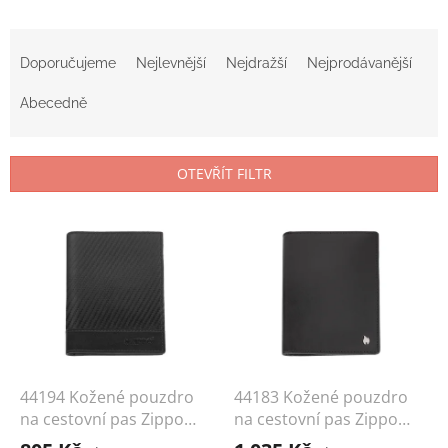
Ř
a
Doporučujeme
Nejlevnější
Nejdražší
Nejprodávanější
z
e
Abecedně
n
í
p
OTEVŘÍT FILTR
r
o
V
d
ý
u
p
k
i
t
s
ů
p
r
o
d
44194 Kožené pouzdro
44183 Kožené pouzdro
u
na cestovní pas Zippo
na cestovní pas Zippo
k
Carbon
Signature