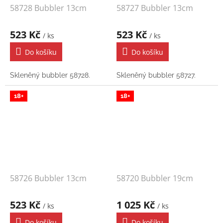
58728 Bubbler 13cm
58727 Bubbler 13cm
523 Kč
523 Kč
/ ks
/ ks
Do košíku
Do košíku
Skleněný bubbler 58728.
Skleněný bubbler 58727.
18+
18+
58726 Bubbler 13cm
58720 Bubbler 19cm
523 Kč
1 025 Kč
/ ks
/ ks
Do košíku
Do košíku