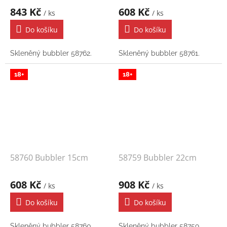
843 Kč
608 Kč
/ ks
/ ks
Do košíku
Do košíku
Skleněný bubbler 58762.
Skleněný bubbler 58761.
18+
18+
58760 Bubbler 15cm
58759 Bubbler 22cm
608 Kč
908 Kč
/ ks
/ ks
Do košíku
Do košíku
Skleněný bubbler 58760.
Skleněný bubbler 58759.