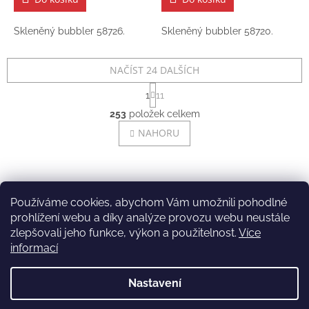
Skleněný bubbler 58726.
Skleněný bubbler 58720.
NAČÍST 24 DALŠÍCH
S
1
11
t
O
r
253
položek celkem
v
á
l
NAHORU
n
á
k
o
d
v
Z
a
á
c
á
n
zippo.cz
b2b.atcdistribution.cz
í
p
Používáme cookies, abychom Vám umožnili pohodlné
í
p
a
prohlížení webu a díky analýze provozu webu neustále
r
t
zlepšovali jeho funkce, výkon a použitelnost.
Více
v
í
informací
k
Vytvořil Shoptet
y
v
Nastavení
ý
p
Copyright 2026
ATCdistribution.cz
. Všechna práva vyhrazena.