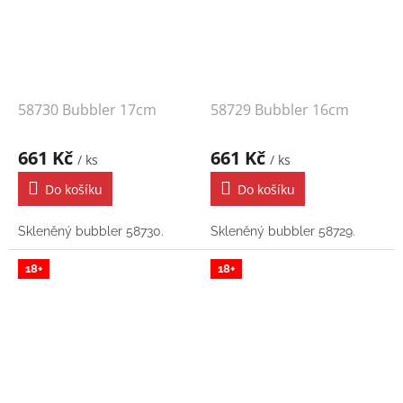
58730 Bubbler 17cm
58729 Bubbler 16cm
661 Kč
661 Kč
/ ks
/ ks
Do košíku
Do košíku
Skleněný bubbler 58730.
Skleněný bubbler 58729.
18+
18+