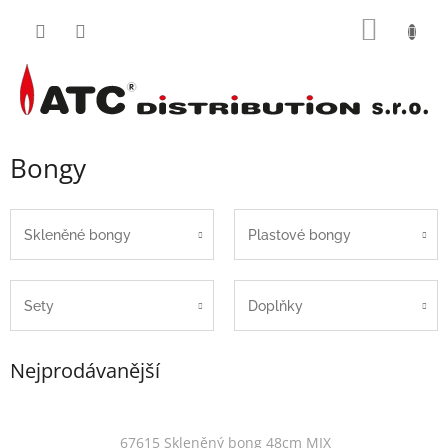
Přejít
NÁKUP
na
obsah
KOŠÍK
Bongy
Skleněné bongy
Plastové bongy
Sety
Doplňky
Nejprodávanější
67615 Skleněný bong 48cm MIX