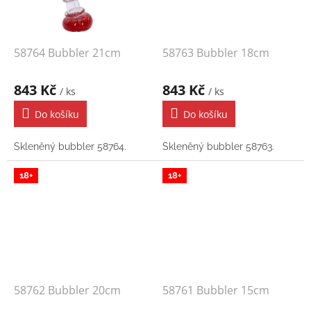
58764 Bubbler 21cm
58763 Bubbler 18cm
843 Kč
843 Kč
/ ks
/ ks
Do košíku
Do košíku
Skleněný bubbler 58764.
Skleněný bubbler 58763.
18+
18+
58762 Bubbler 20cm
58761 Bubbler 15cm