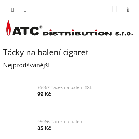
Přejít
NÁKUP
na
obsah
KOŠÍK
Tácky na balení cigaret
Nejprodávanější
95067 Tácek na balení XXL
99 Kč
95066 Tácek na balení
85 Kč