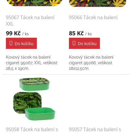
r
o
d
95067 Tácek na balení
95066 Tácek na balení
u
XXL
k
99 Kč
85 Kč
/ ks
/ ks
t
ů
Do košíku
Do košíku
Kovový tácek na balení
Kovový tácek na balení
cigaret 95067, XXL velikost
cigaret 95066, velikost
28,5 x 19cm.
18x12,5cm.
95058 Tácek na balení s
95057 Tácek na balení s