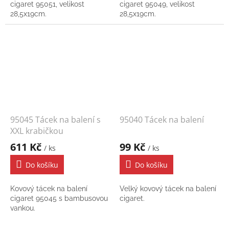
cigaret 95051, velikost
cigaret 95049, velikost
28,5x19cm.
28,5x19cm.
95045 Tácek na balení s
95040 Tácek na balení
XXL krabičkou
611 Kč
99 Kč
/ ks
/ ks
Do košíku
Do košíku
Kovový tácek na balení
Velký kovový tácek na balení
cigaret 95045 s bambusovou
cigaret.
vankou.