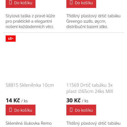
Do košíku
Do košíku
Stylová taška z pravé kůže
Třídílný plastový drtič tabáku
pro praktické a elegantní
Greengo 11281, ∅5cm,
nošení každodenních věcí.
distribuční balení 16ks.
18+
58815 Skleněnka 10cm
11569 Drtič tabáku 3x
plast ∅65cm 24ks MIX
14 Kč
30 Kč
/ ks
/ ks
Do košíku
Do košíku
Skleněná šlukovka Remo
Třídílný plastový drtič tabáku