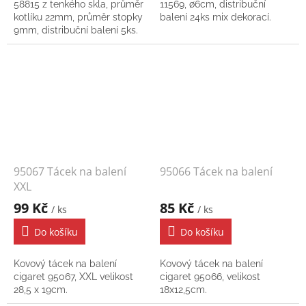
58815 z tenkého skla, průměr
11569, ∅6cm, distribuční
kotlíku 22mm, průměr stopky
balení 24ks mix dekorací.
9mm, distribuční balení 5ks.
95067 Tácek na balení
95066 Tácek na balení
XXL
99 Kč
85 Kč
/ ks
/ ks
Do košíku
Do košíku
Kovový tácek na balení
Kovový tácek na balení
cigaret 95067, XXL velikost
cigaret 95066, velikost
28,5 x 19cm.
18x12,5cm.