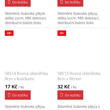
Do košíku
Do košíku
Skleněná šlukovka 58516,
Skleněná šlukovka 58515,
délka 10cm, MIX dekorací,
délka 10cm, MIX dekorací,
distribuční balení 60ks.
distribuční balení 60ks.
18+
18+
58514 Rovná skleněnka
58513 Rovná skleněnka
8cm s kuličkami
8cm s filtrem
17 Kč
32 Kč
/ ks
/ ks
Do košíku
Do košíku
Skleněná šlukovka 58514,
Skleněná šlukovka 58513 s