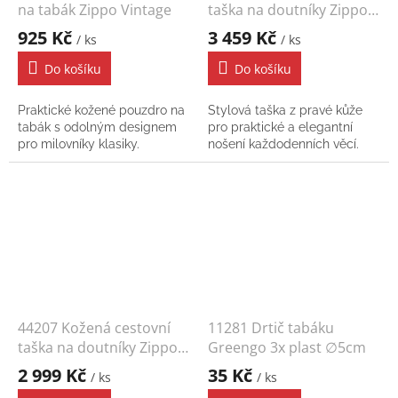
na tabák Zippo Vintage
taška na doutníky Zippo
Signature
925 Kč
3 459 Kč
/ ks
/ ks
Do košíku
Do košíku
Praktické kožené pouzdro na
Stylová taška z pravé kůže
tabák s odolným designem
pro praktické a elegantní
pro milovníky klasiky.
nošení každodenních věcí.
44207 Kožená cestovní
11281 Drtič tabáku
taška na doutníky Zippo
Greengo 3x plast ∅5cm
Carbon
2 999 Kč
35 Kč
/ ks
/ ks