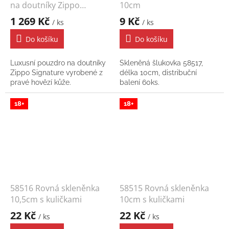
na doutníky Zippo
10cm
Signature
1 269 Kč
9 Kč
/ ks
/ ks
Do košíku
Do košíku
Luxusní pouzdro na doutníky
Skleněná šlukovka 58517,
Zippo Signature vyrobené z
délka 10cm, distribuční
pravé hovězí kůže.
balení 60ks.
18+
18+
58516 Rovná skleněnka
58515 Rovná skleněnka
10,5cm s kuličkami
10cm s kuličkami
22 Kč
22 Kč
/ ks
/ ks