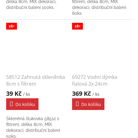
délka 8cm, MIX dekorací,
filtrem, délka 8cm, MIX
distribuční balení 100ks.
dekorací, distribuční balení
60ks.
18+
18+
58512 Zahnutá skleněnka
69272 Vodní dýmka
8cm s filtrem
fialová 2x 24cm
39 Kč
369 Kč
/ ks
/ ks
Do košíku
Do košíku
Skleněná šlukovka 58512 s
filtrem, délka 8cm, MIX
dekorací, distribuční balení
50ks.