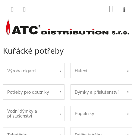
Přejít
NÁKUP
na
obsah
KOŠÍK
Kuřácké potřeby
Výroba cigaret
Hulení
Potřeby pro doutníky
Dýmky a příslušenství
Vodní dýmky a
Popelníky
příslušenství
Tabatěrky
Drtiče tabáku