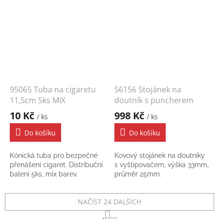
95065 Tuba na cigaretu
56156 Stojánek na
11,5cm 5ks MIX
doutník s puncherem
10 Kč
998 Kč
/ ks
/ ks
Do košíku
Do košíku
Kónická tuba pro bezpečné
Kovový stojánek na doutníky
přenášení cigaret. Distribuční
s vyštipovačem, výška 33mm,
balení 5ks, mix barev.
průměr 25mm.
NAČÍST 24 DALŠÍCH
S