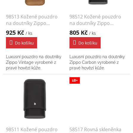
r
o
d
98513 Kožené pouzdro
98512 Kožené pouzdro
u
na doutníky Zippo
na doutníky Zippo
k
Vintage
Carbon
925 Kč
805 Kč
/ ks
/ ks
t
ů
Do košíku
Do košíku
Luxusní pouzdro na doutníky
Luxusní pouzdro na doutníky
Zippo Vintage vyrobené z
Zippo Carbon vyrobené z
pravé hovězí kůže.
pravé hovězí kůže.
18+
98511 Kožené pouzdro
58517 Rovná skleněnka