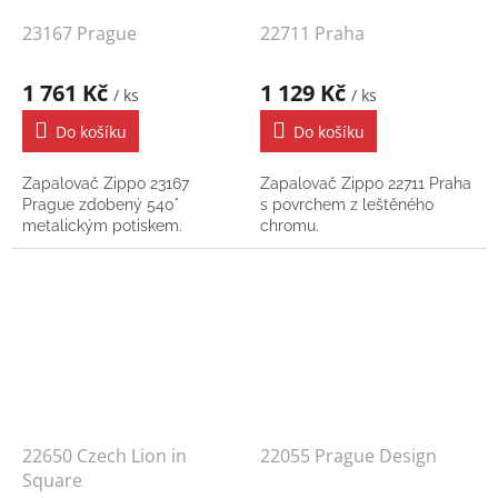
23167 Prague
22711 Praha
1 761 Kč
1 129 Kč
/ ks
/ ks
Do košíku
Do košíku
Zapalovač Zippo 23167
Zapalovač Zippo 22711 Praha
Prague zdobený 540°
s povrchem z leštěného
metalickým potiskem.
chromu.
22650 Czech Lion in
22055 Prague Design
Square