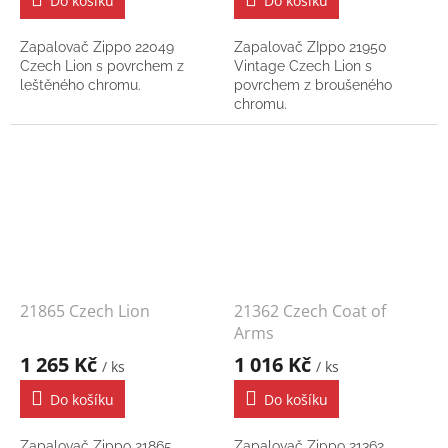
Do košíku
Do košíku
Zapalovač Zippo 22049
Zapalovač ZIppo 21950
Czech Lion s povrchem z
Vintage Czech Lion s
leštěného chromu.
povrchem z broušeného
chromu.
21865 Czech Lion
21362 Czech Coat of
Arms
1 265 Kč
1 016 Kč
/ ks
/ ks
Do košíku
Do košíku
Zapalovač Zippo 21865
Zapalovač Zippo 21362