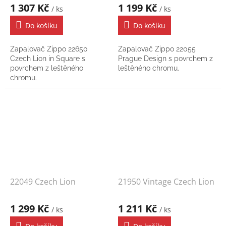
1 307 Kč
1 199 Kč
/ ks
/ ks
Do košíku
Do košíku
Zapalovač Zippo 22650
Zapalovač Zippo 22055
Czech Lion in Square s
Prague Design s povrchem z
povrchem z leštěného
leštěného chromu.
chromu.
22049 Czech Lion
21950 Vintage Czech Lion
1 299 Kč
1 211 Kč
/ ks
/ ks