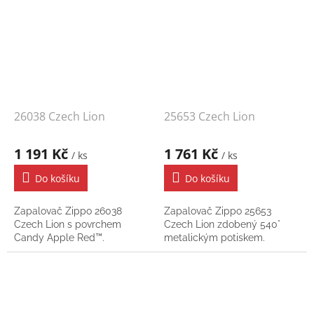
26038 Czech Lion
25653 Czech Lion
1 191 Kč
1 761 Kč
/ ks
/ ks
Do košíku
Do košíku
Zapalovač Zippo 26038
Zapalovač Zippo 25653
Czech Lion s povrchem
Czech Lion zdobený 540°
Candy Apple Red™.
metalickým potiskem.