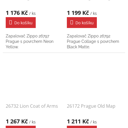
1 176 Kč
1 199 Kč
/ ks
/ ks
Do košíku
Do košíku
Zapalovač Zippo 26797
Zapalovač Zippo 26792
Prague s povrchem Neon
Prague Collage s povrchem
Yellow.
Black Matte.
26732 Lion Coat of Arms
26172 Prague Old Map
1 267 Kč
1 211 Kč
/ ks
/ ks