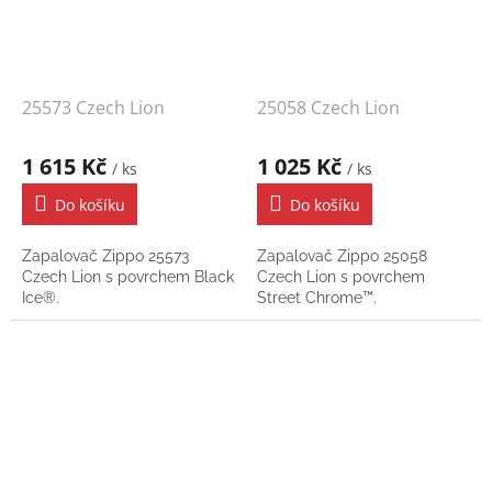
25573 Czech Lion
25058 Czech Lion
1 615 Kč
1 025 Kč
/ ks
/ ks
Do košíku
Do košíku
Zapalovač Zippo 25573
Zapalovač Zippo 25058
Czech Lion s povrchem Black
Czech Lion s povrchem
Ice®.
Street Chrome™.