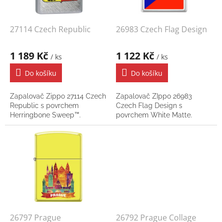
r
o
d
27114 Czech Republic
26983 Czech Flag Design
u
k
1 189 Kč
1 122 Kč
/ ks
/ ks
t
ů
Do košíku
Do košíku
Zapalovač Zippo 27114 Czech
Zapalovač ZIppo 26983
Republic s povrchem
Czech Flag Design s
Herringbone Sweep™.
povrchem White Matte.
26797 Prague
26792 Prague Collage