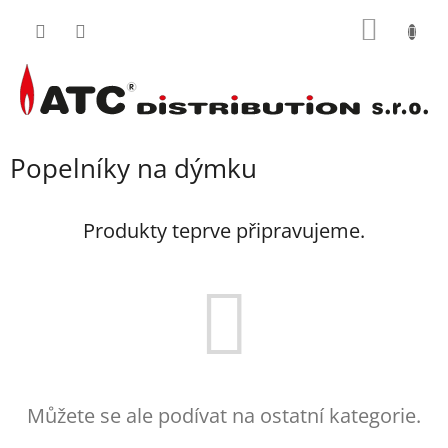
Přejít
NÁKUP
na
obsah
KOŠÍK
Popelníky na dýmku
Produkty teprve připravujeme.
Můžete se ale podívat na ostatní kategorie.