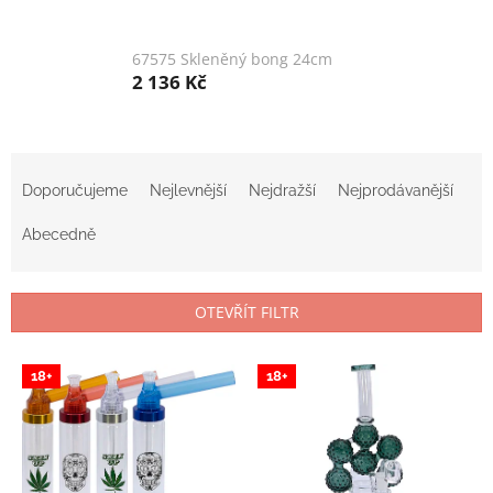
67575 Skleněný bong 24cm
2 136 Kč
Ř
a
Doporučujeme
Nejlevnější
Nejdražší
Nejprodávanější
z
e
Abecedně
n
í
p
OTEVŘÍT FILTR
r
o
V
d
18+
18+
ý
u
p
k
i
t
s
ů
p