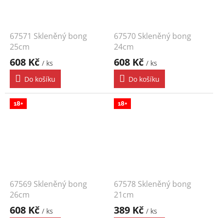
67571 Skleněný bong
67570 Skleněný bong
25cm
24cm
608 Kč
608 Kč
/ ks
/ ks
Do košíku
Do košíku
18+
18+
67569 Skleněný bong
67578 Skleněný bong
26cm
21cm
608 Kč
389 Kč
/ ks
/ ks