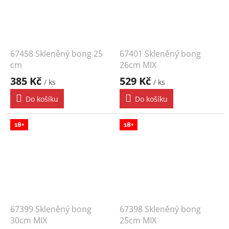
67458 Skleněný bong 25
67401 Skleněný bong
cm
26cm MIX
385 Kč
529 Kč
/ ks
/ ks
Do košíku
Do košíku
18+
18+
67399 Skleněný bong
67398 Skleněný bong
30cm MIX
25cm MIX