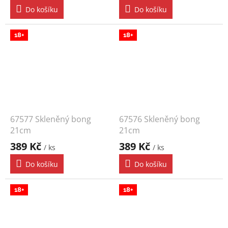
Do košíku
Do košíku
18+
18+
67577 Skleněný bong
67576 Skleněný bong
21cm
21cm
389 Kč
389 Kč
/ ks
/ ks
Do košíku
Do košíku
18+
18+