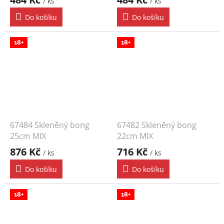
/ ks
/ ks
Do košíku
Do košíku
18+
18+
67484 Skleněný bong
67482 Skleněný bong
25cm MIX
22cm MIX
876 Kč
716 Kč
/ ks
/ ks
Do košíku
Do košíku
18+
18+