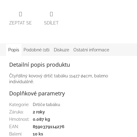
ZEPTAT SE
SDÍLET
Popis
Podobné (16)
Diskuze
Ostatní informace
Detailní popis produktu
Čtyřdílný kovový drtič tabáku 11427 ∅4cm, baleno
individuálně.
Doplňkové parametry
Kategorie
:
Drtiče tabáku
Záruka
:
2 roky
Hmotnost
:
0.087 kg
EAN
:
8590379114276
Balení
:
10 ks