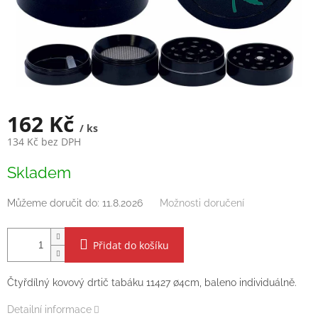
162 Kč
/ ks
134 Kč bez DPH
Měrná
Skladem
cena:
Můžeme doručit do:
11.8.2026
Možnosti doručení
Přidat do košíku
Čtyřdílný kovový drtič tabáku 11427 ∅4cm, baleno individuálně.
Detailní informace