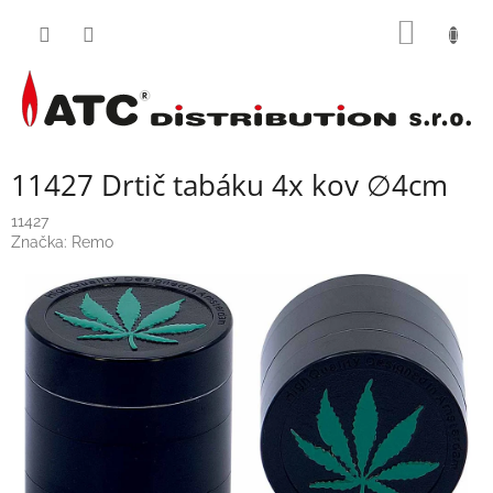
Přejít
NÁKUP
na
obsah
KOŠÍK
11427 Drtič tabáku 4x kov ∅4cm
11427
Značka:
Remo