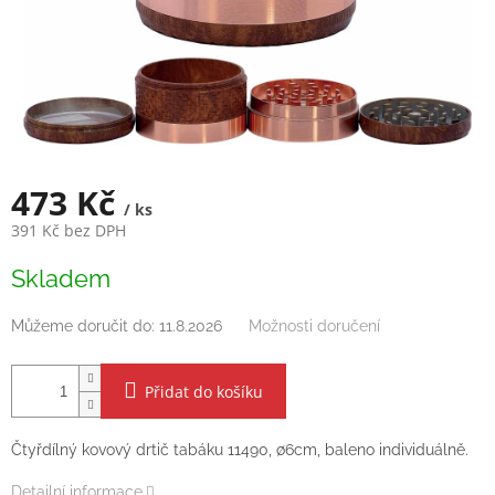
473 Kč
/ ks
391 Kč bez DPH
Měrná
Skladem
cena:
Můžeme doručit do:
11.8.2026
Možnosti doručení
Přidat do košíku
Čtyřdílný kovový drtič tabáku 11490, ∅6cm, baleno individuálně.
Detailní informace