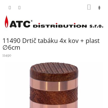
Přejít
NÁKUP
na
obsah
KOŠÍK
11490 Drtič tabáku 4x kov + plast
∅6cm
11490