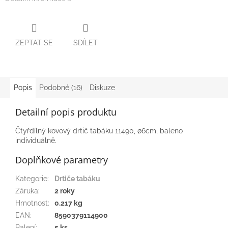
ZEPTAT SE
SDÍLET
Popis
Podobné (16)
Diskuze
Detailní popis produktu
Čtyřdílný kovový drtič tabáku 11490, ∅6cm, baleno
individuálně.
Doplňkové parametry
Kategorie
:
Drtiče tabáku
Záruka
:
2 roky
Hmotnost
:
0.217 kg
EAN
:
8590379114900
Balení
:
5 ks