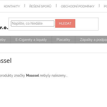
KONTAKTY
ŘEŠENÍ SPORŮ
OBCHODNÍ PODMÍNKY
P
HLEDAT
řeby
E-Cigarety a liquidy
Placatky
Zápalky a podpa
ssel
produkty značky
Moassel
nebyly nalezeny...