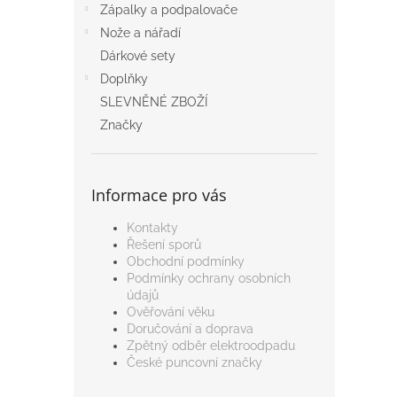
a
Zápalky a podpalovače
n
Nože a nářadí
e
Dárkové sety
l
Doplňky
SLEVNĚNÉ ZBOŽÍ
Značky
Informace pro vás
Kontakty
Řešení sporů
Obchodní podmínky
Podmínky ochrany osobních
údajů
Ověřování věku
Doručování a doprava
Zpětný odběr elektroodpadu
České puncovní značky