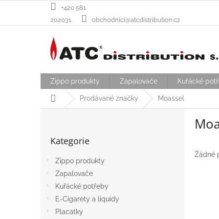
Přejít
+420 581
na
202031
obchodnici@atcdistribution.cz
obsah
Zippo produkty
Zapalovače
Kuřácké pot
Domů
Prodávané značky
Moassel
P
Moa
o
Přeskočit
s
Kategorie
kategorie
t
r
Žádné 
Zippo produkty
a
Zapalovače
n
n
Kuřácké potřeby
í
E-Cigarety a liquidy
p
Placatky