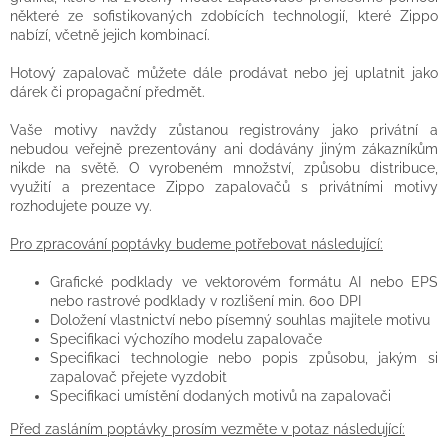
některé ze sofistikovaných zdobících technologií, které Zippo
nabízí, včetně jejich kombinací.
Hotový zapalovač můžete dále prodávat nebo jej uplatnit jako
dárek či propagační předmět.
Vaše motivy navždy zůstanou registrovány jako privátní a
nebudou veřejně prezentovány ani dodávány jiným zákazníkům
nikde na světě. O vyrobeném množství, způsobu distribuce,
využití a prezentace Zippo zapalovačů s privátními motivy
rozhodujete pouze vy.
Pro zpracování poptávky budeme potřebovat následující:
Grafické podklady ve vektorovém formátu AI nebo EPS
nebo rastrové podklady v rozlišení min. 600 DPI
Doložení vlastnictví nebo písemný souhlas majitele motivu
Specifikaci výchozího modelu zapalovače
Specifikaci technologie nebo popis způsobu, jakým si
zapalovač přejete vyzdobit
Specifikaci umístění dodaných motivů na zapalovači
Před zasláním poptávky prosím vezměte v potaz následující: