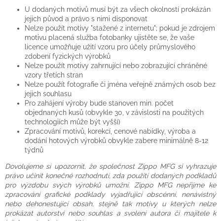
U dodaných motivů musí být za všech okolností prokázán
jejich původ a právo s nimi disponovat
Nelze použít motivy "stažené z internetu"; pokud je zdrojem
motivu placená služba fotobanky ujistěte se, že vaše
licence umožňuje užití vzoru pro účely průmyslového
zdobení fyzických výrobků
Nelze použít motivy zahrnující nebo zobrazující chráněné
vzory třetích stran
Nelze použít fotografie či jména veřejně známých osob bez
jejich souhlasu
Pro zahájení výroby bude stanoven min. počet
objednaných kusů (obvykle 30, v závislosti na použitých
technologiích může být vyšší)
Zpracování motivů, korekcí, cenové nabídky, výroba a
dodání hotových výrobků obvykle zabere minimálně 8-12
týdnů
Dovolujeme si upozornit, že společnost Zippo MFG si vyhrazuje
právo učinit konečné rozhodnutí, zda použití dodaných podkladů
pro výzdobu svých výrobků umožní. Zippo MFG nepřijme ke
zpracování grafické podklady vyjadřující obscénní, nenávistný
nebo dehonestující obsah, stejně tak motivy u kterých nelze
prokázat autorství nebo souhlas a svolení autora či majitele k