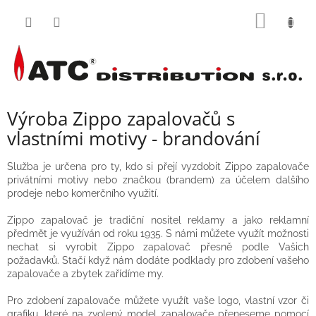
Přejít
NÁKUP
na
obsah
KOŠÍK
Výroba Zippo zapalovačů s
vlastními motivy - brandování
Služba je určena pro ty, kdo si přejí vyzdobit Zippo zapalovače
privátními motivy nebo značkou (brandem) za účelem dalšího
prodeje nebo komerčního využití.
Zippo zapalovač je tradiční nositel reklamy a jako reklamní
předmět je využíván od roku 1935. S námi můžete využít možnosti
nechat si vyrobit Zippo zapalovač přesně podle Vašich
požadavků. Stačí když nám dodáte podklady pro zdobení vašeho
zapalovače a zbytek zařídíme my.
Pro zdobení zapalovače můžete využít vaše logo, vlastní vzor či
grafiku, které na zvolený model zapalovače přeneseme pomocí