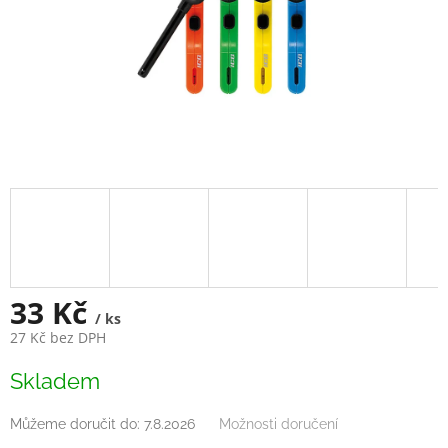
33 Kč
/ ks
27 Kč bez DPH
Měrná
Skladem
cena:
Můžeme doručit do:
7.8.2026
Možnosti doručení