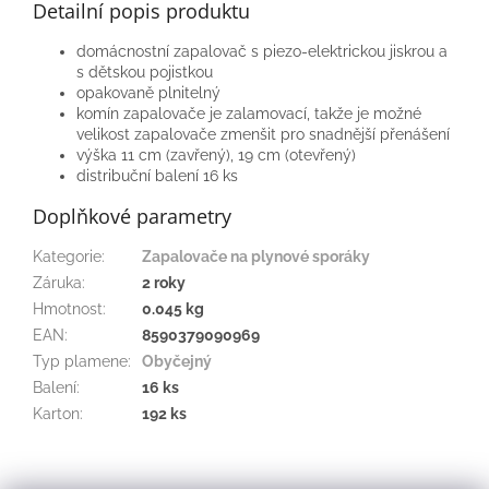
Detailní popis produktu
domácnostní zapalovač s piezo-elektrickou jiskrou a
s dětskou pojistkou
opakovaně plnitelný
komín zapalovače je zalamovací, takže je možné
velikost zapalovače zmenšit pro snadnější přenášení
výška 11 cm (zavřený), 19 cm (otevřený)
distribuční balení 16 ks
Doplňkové parametry
Kategorie
:
Zapalovače na plynové sporáky
Záruka
:
2 roky
Hmotnost
:
0.045 kg
EAN
:
8590379090969
Typ plamene
:
Obyčejný
Balení
:
16 ks
Karton
:
192 ks
Z