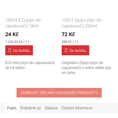
10024 ICQ plyn do
10012 Zippo plyn do
zapalovačů 18ml
zapalovačů 250ml
24 Kč
72 Kč
Měrná
Měrná
1 333,33 Kč / 1 l
288 Kč / 1 l
cena:
cena:
Do košíku
Do košíku
ICQ mini plyn do zapalovačů
Originální Zippo plyn do
18 ml lahev.
zapalovačů v extra velké 250
ml lahvi.
ZOBRAZIT VŠECHNY SOUVISEJÍCÍ PRODUKTY
Popis
Podobné (5)
Diskuze
Ostatní informace