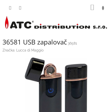
Přejít
NÁKUP
na
obsah
KOŠÍK
36581 USB zapalovač
36581
Značka:
Lucca di Maggio