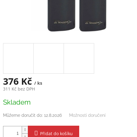
376 Kč
/ ks
311 Kč bez DPH
Měrná
Skladem
cena:
Můžeme doručit do:
12.8.2026
Možnosti doručení
Přidat do košíku