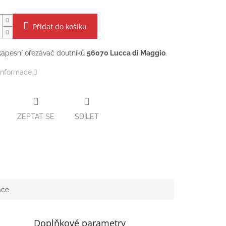
Přidat do košíku
kapesní ořezávač doutníků
56070 Lucca di Maggio
.
 informace
ZEPTAT SE
SDÍLET
ace
Doplňkové parametry