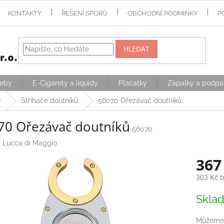
KONTAKTY
ŘEŠENÍ SPORŮ
OBCHODNÍ PODMÍNKY
P
HLEDAT
řeby
E-Cigarety a liquidy
Placatky
Zápalky a podpa
y
Stříhače doutníků
56070 Ořezávač doutníků
70 Ořezávač doutníků
56070
:
Lucca di Maggio
367
303 Kč 
Měrná
Skla
cena:
Můžeme 