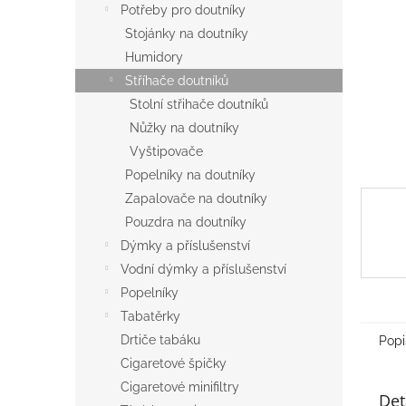
a
Potřeby pro doutníky
n
Stojánky na doutníky
e
Humidory
l
Stříhače doutníků
Stolní střihače doutníků
Nůžky na doutníky
Vyštipovače
Popelníky na doutníky
Zapalovače na doutníky
Pouzdra na doutníky
Dýmky a příslušenství
Vodní dýmky a příslušenství
Popelníky
Tabatěrky
Drtiče tabáku
Popi
Cigaretové špičky
Cigaretové minifiltry
Det