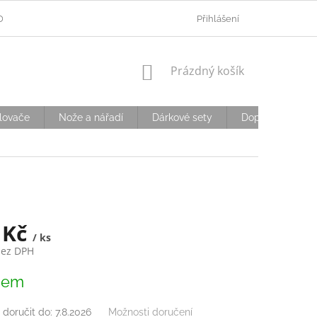
ODMÍNKY OCHRANY OSOBNÍCH ÚDAJŮ
Přihlášení
OVĚŘOVÁNÍ VĚKU
D
NÁKUPNÍ
Prázdný košík
KOŠÍK
lovače
Nože a nářadí
Dárkové sety
Doplňky
S
 Kč
/ ks
bez DPH
dem
doručit do:
7.8.2026
Možnosti doručení