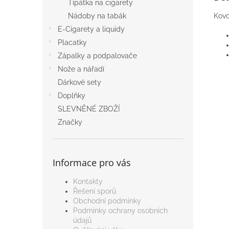
Típátka na cigarety
Kovo
Nádoby na tabák
E-Cigarety a liquidy
Placatky
Zápalky a podpalovače
Nože a nářadí
Dárkové sety
Doplňky
SLEVNĚNÉ ZBOŽÍ
Značky
Informace pro vás
Kontakty
Řešení sporů
Obchodní podmínky
Podmínky ochrany osobních
údajů