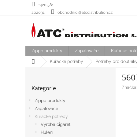
Přejít
+420 581
na
202031
obchodnici@atcdistribution.cz
obsah
Zippo produkty
Zapalovače
Kuřácké pot
Domů
Kuřácké potřeby
Potřeby pro doutník
P
560
o
Přeskočit
s
Kategorie
Značka
kategorie
t
r
Zippo produkty
a
Zapalovače
n
n
Kuřácké potřeby
í
Výroba cigaret
p
Hulení