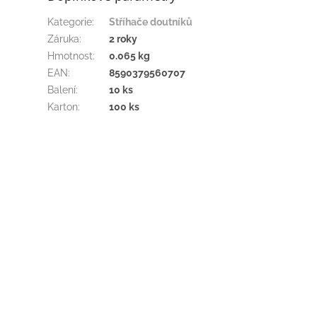
Kategorie
:
Stříhače doutníků
Záruka
:
2 roky
Hmotnost
:
0.065 kg
EAN
:
8590379560707
Balení
:
10 ks
Karton
:
100 ks