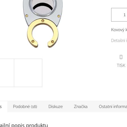
Kovový 
Detailní
TISK
s
Podobné (16)
Diskuze
Značka
Ostatní inform
ailní popis produktu