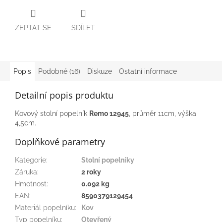
ZEPTAT SE
SDÍLET
Popis
Podobné (16)
Diskuze
Ostatní informace
Detailní popis produktu
Kovový stolní popelník
Remo 12945
, průměr 11cm, výška
4,5cm.
Doplňkové parametry
Kategorie
:
Stolní popelníky
Záruka
:
2 roky
Hmotnost
:
0.092 kg
EAN
:
8590379129454
Materiál popelníku
:
Kov
Typ popelníku
:
Otevřený