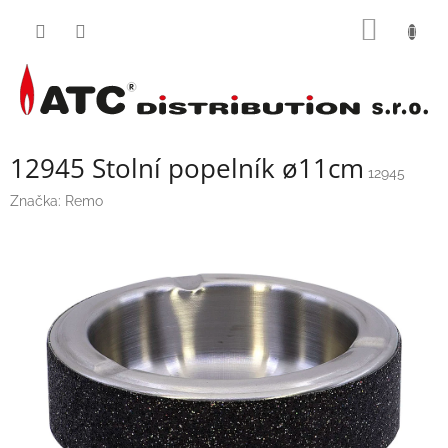
Přejít
NÁKUP
na
obsah
KOŠÍK
12945 Stolní popelník ø11cm
12945
Značka:
Remo