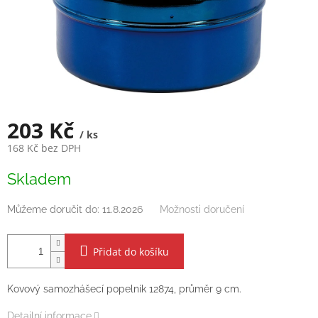
203 Kč
/ ks
168 Kč bez DPH
Měrná
Skladem
cena:
Můžeme doručit do:
11.8.2026
Možnosti doručení
Přidat do košíku
Kovový samozhášecí popelník 12874, průměr 9 cm.
Detailní informace