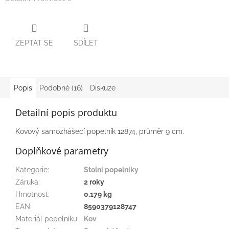
ZEPTAT SE
SDÍLET
Popis
Podobné (16)
Diskuze
Detailní popis produktu
Kovový samozhášecí popelník 12874, průměr 9 cm.
Doplňkové parametry
Kategorie
:
Stolní popelníky
Záruka
:
2 roky
Hmotnost
:
0.179 kg
EAN
:
8590379128747
Materiál popelníku
:
Kov