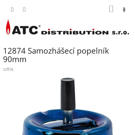
Přejít
NÁKUP
na
obsah
KOŠÍK
12874 Samozhášecí popelník
90mm
12874