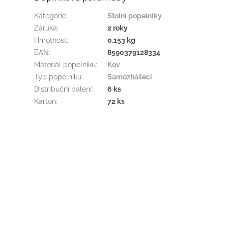
Kategorie
:
Stolní popelníky
Záruka
:
2 roky
Hmotnost
:
0.153 kg
EAN
:
8590379128334
Materiál popelníku
:
Kov
Typ popelníku
:
Samozhášecí
Distribuční balení
:
6 ks
Karton
:
72 ks