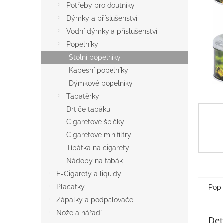
a
Potřeby pro doutníky
n
Dýmky a příslušenství
e
Vodní dýmky a příslušenství
l
Popelníky
Stolní popelníky
Kapesní popelníky
Dýmkové popelníky
Tabatěrky
Drtiče tabáku
Cigaretové špičky
Cigaretové minifiltry
Típátka na cigarety
Nádoby na tabák
E-Cigarety a liquidy
Placatky
Popi
Zápalky a podpalovače
Nože a nářadí
Det