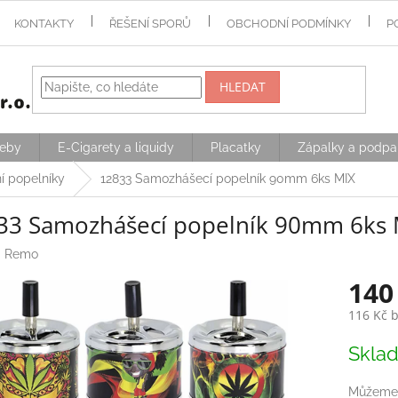
KONTAKTY
ŘEŠENÍ SPORŮ
OBCHODNÍ PODMÍNKY
P
HLEDAT
řeby
E-Cigarety a liquidy
Placatky
Zápalky a podpa
ní popelníky
12833 Samozhášecí popelník 90mm 6ks MIX
33 Samozhášecí popelník 90mm 6ks 
:
Remo
140
116 Kč 
Měrná
Skla
cena:
Můžeme 