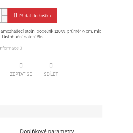
Přidat do košíku
amozhášecí stolní popelník 12833, průměr 9 cm, mix
 Distribuční balení 6ks.
 informace
ZEPTAT SE
SDÍLET
Doplňkové parametry