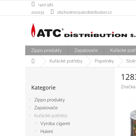
Přejít
+420 581
na
202031
obchodnici@atcdistribution.cz
obsah
Zippo produkty
Zapalovače
Kuřácké pot
Domů
Kuřácké potřeby
Popelníky
Stol
P
128
o
Přeskočit
s
Kategorie
Značka
kategorie
t
r
Zippo produkty
a
Zapalovače
n
n
Kuřácké potřeby
í
Výroba cigaret
p
Hulení