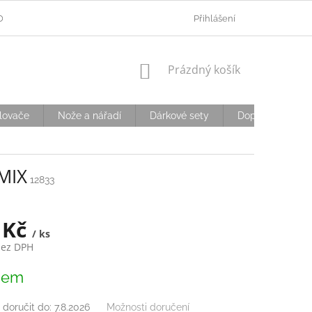
ODMÍNKY OCHRANY OSOBNÍCH ÚDAJŮ
Přihlášení
OVĚŘOVÁNÍ VĚKU
D
NÁKUPNÍ
Prázdný košík
KOŠÍK
lovače
Nože a nářadí
Dárkové sety
Doplňky
S
MIX
12833
 Kč
/ ks
bez DPH
dem
doručit do:
7.8.2026
Možnosti doručení