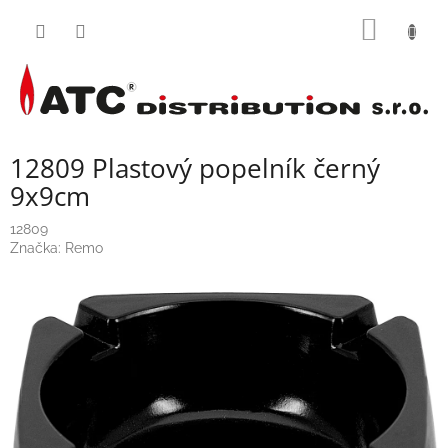
Přejít
NÁKUP
na
obsah
KOŠÍK
12809 Plastový popelník černý
9x9cm
12809
Značka:
Remo