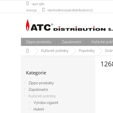
Přejít
+420 581
na
202031
obchodnici@atcdistribution.cz
obsah
Zippo produkty
Zapalovače
Kuřácké pot
Domů
Kuřácké potřeby
Popelníky
Stol
P
126
o
Přeskočit
s
Kategorie
kategorie
t
r
Zippo produkty
a
Zapalovače
n
n
Kuřácké potřeby
í
Výroba cigaret
p
Hulení