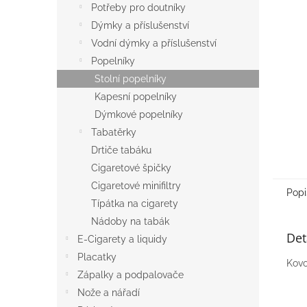
a
Potřeby pro doutníky
n
Dýmky a příslušenství
e
Vodní dýmky a příslušenství
l
Popelníky
Stolní popelníky
Kapesní popelníky
Dýmkové popelníky
Tabatěrky
Drtiče tabáku
Cigaretové špičky
Cigaretové minifiltry
Popi
Típátka na cigarety
Nádoby na tabák
Det
E-Cigarety a liquidy
Placatky
Kovo
Zápalky a podpalovače
Nože a nářadí