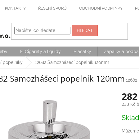
KONTAKTY
ŘEŠENÍ SPORŮ
OBCHODNÍ PODMÍNKY
P
HLEDAT
řeby
E-Cigarety a liquidy
Placatky
Zápalky a podpa
ní popelníky
12682 Samozhášecí popelník 120mm
82 Samozhášecí popelník 120mm
12682
282
233 Kč 
Měrná
Skla
cena:
Můžeme 