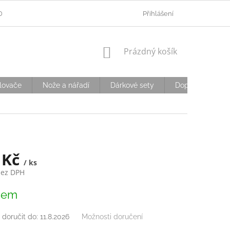
ODMÍNKY OCHRANY OSOBNÍCH ÚDAJŮ
Přihlášení
OVĚŘOVÁNÍ VĚKU
D
NÁKUPNÍ
Prázdný košík
KOŠÍK
lovače
Nože a nářadí
Dárkové sety
Doplňky
S
 Kč
/ ks
bez DPH
dem
doručit do:
11.8.2026
Možnosti doručení