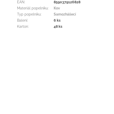
EAN
:
8590379126828
Materiál popelníku
:
Kov
Typ popelníku
:
Samozhášecí
Balení
:
6 ks
Karton
:
48 ks