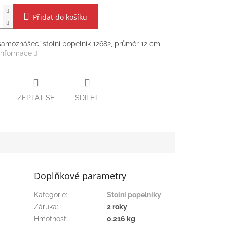
Přidat do košíku
amozhášecí stolní popelník 12682, průměr 12 cm.
 informace
ZEPTAT SE
SDÍLET
Doplňkové parametry
Kategorie
:
Stolní popelníky
Záruka
:
2 roky
Hmotnost
:
0.216 kg