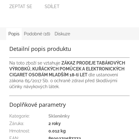
ZEPTAT SE
SDÍLET
Popis
Podobné (16)
Diskuze
Detailní popis produktu
Na toto zboží se vztahuje
ZÁKAZ PRODEJE TABÁKOVÝCH
VÝROBKŮ, KUŘÁCKÝCH POMŮCEK A ELEKTRONICKÝCH
CIGARET OSOBÁM MLADŠÍM 18-ti LET
dle ustanovení
zákona 65/2017 Sb. o ochraně zdraví před škodlivými
účinky návykových látek.
Doplňkové parametry
Kategorie
:
Skleněnky
Záruka
:
2 roky
Hmotnost
:
0.012 kg
EAN
:
8590379587773