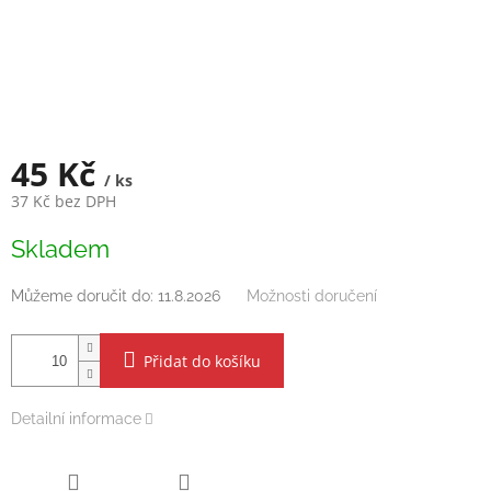
45 Kč
/ ks
37 Kč bez DPH
Měrná
Skladem
cena:
Můžeme doručit do:
11.8.2026
Možnosti doručení
Přidat do košíku
Detailní informace