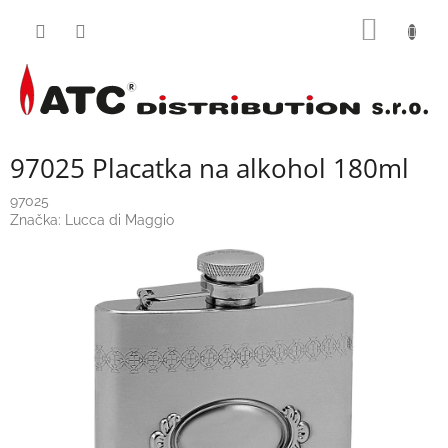
Přejít
NÁKUP
na
obsah
KOŠÍK
97025 Placatka na alkohol 180ml
97025
Značka:
Lucca di Maggio