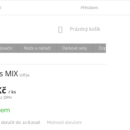
ODMÍNKY OCHRANY OSOBNÍCH ÚDAJŮ
Přihlášení
OVĚŘOVÁNÍ VĚKU
D
NÁKUPNÍ
Prázdný košík
KOŠÍK
lovače
Nože a nářadí
Dárkové sety
Doplňky
S
s MIX
12834
Kč
/ ks
ez DPH
dem
doručit do:
10.8.2026
Možnosti doručení