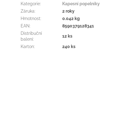
Kategorie
:
Kapesní popelníky
Záruka
:
2 roky
Hmotnost
:
0.042 kg
EAN
:
8590379128341
Distribuční
12 ks
balení
:
Karton
:
240 ks