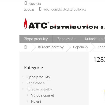
Přejít
+420 581
na
202031
obchodnici@atcdistribution.cz
obsah
Zippo produkty
Zapalovače
Kuřácké pot
Domů
Kuřácké potřeby
Popelníky
Kape
P
128
o
Přeskočit
s
Kategorie
kategorie
t
r
Zippo produkty
a
Zapalovače
n
n
Kuřácké potřeby
í
Výroba cigaret
p
Hulení