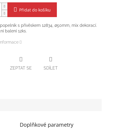
Přidat do košíku
popelník s přívěskem 12834,
∅50mm,
mix dekorací.
ní balení 12ks.
 informace
ZEPTAT SE
SDÍLET
Doplňkové parametry