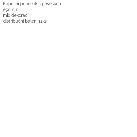
Kapesní popelník s přívěskem
∅50mm
mix dekorací
distribuční balení 12ks