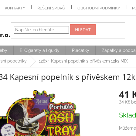
KONTAKTY
ŘEŠENÍ SPORŮ
OBCHODNÍ PODMÍNKY
P
HLEDAT
řeby
E-Cigarety a liquidy
Placatky
Zápalky a podpa
sní popelníky
12834 Kapesní popelník s přívěskem 12ks MIX
34 Kapesní popelník s přívěskem 12k
41 
34 Kč b
Měrná
Skla
cena:
Můžeme 