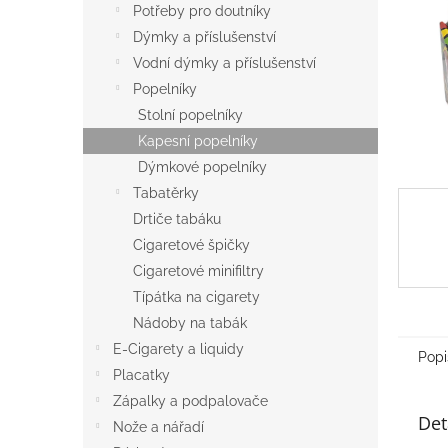
a
Potřeby pro doutníky
n
Dýmky a příslušenství
e
Vodní dýmky a příslušenství
l
Popelníky
Stolní popelníky
Kapesní popelníky
Dýmkové popelníky
Tabatěrky
Drtiče tabáku
Cigaretové špičky
Cigaretové minifiltry
Típátka na cigarety
Nádoby na tabák
E-Cigarety a liquidy
Popi
Placatky
Zápalky a podpalovače
Det
Nože a nářadí