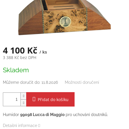
4 100 Kč
/ ks
3 388 Kč bez DPH
Měrná
Skladem
cena:
Můžeme doručit do:
11.8.2026
Možnosti doručení
Přidat do košíku
Humidor
99098 Lucca di Maggio
pro uchování doutníků.
Detailní informace