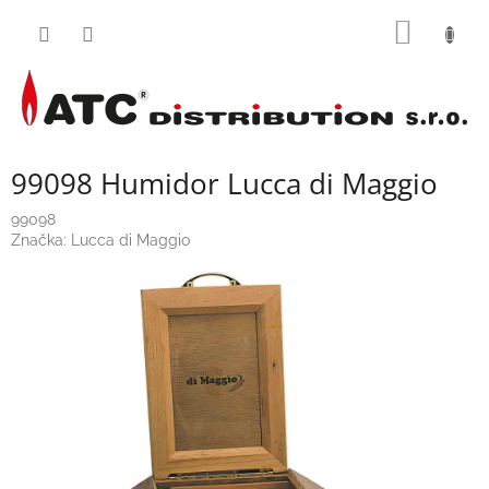
Přejít
NÁKUP
na
obsah
KOŠÍK
99098 Humidor Lucca di Maggio
99098
Značka:
Lucca di Maggio