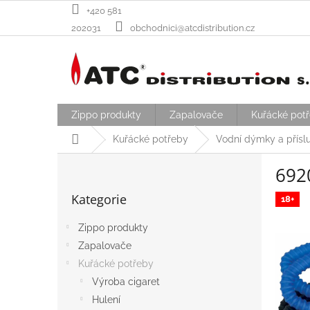
Přejít
+420 581
na
202031
obchodnici@atcdistribution.cz
obsah
Zippo produkty
Zapalovače
Kuřácké pot
Domů
Kuřácké potřeby
Vodní dýmky a příslu
P
692
o
Přeskočit
s
Kategorie
kategorie
18+
t
r
Zippo produkty
a
Zapalovače
n
n
Kuřácké potřeby
í
Výroba cigaret
p
Hulení