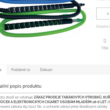
Detailní
TISK
s
Podobné (1)
Diskuze
ailní popis produktu
oto zboží se vztahuje
ZÁKAZ PRODEJE TABÁKOVÝCH VÝROBKŮ, KU
ŮCEK A ELEKTRONICKÝCH CIGARET OSOBÁM MLADŠÍM 18-ti LET
d
novení zákona 65/2017 Sb. o ochraně zdraví před škodlivými účinky