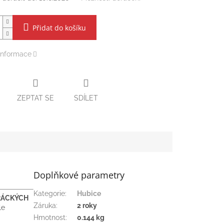
Přidat do košíku
 informace
ZEPTAT SE
SDÍLET
Doplňkové parametry
Kategorie
:
Hubice
ŘÁCKÝCH
Záruka
:
2 roky
le
Hmotnost
:
0.144 kg