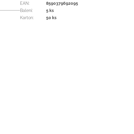
EAN
:
8590379692095
Balení
:
5 ks
Karton
:
50 ks