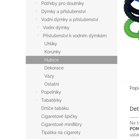
a
Potřeby pro doutníky
n
Dýmky a příslušenství
e
Vodní dýmky a příslušenství
l
Vodní dýmky
Příslušenství k vodním dýmkám
Uhlíky
Korunky
Hubice
Dekorace
Vázy
Ostatní
Popi
Popelníky
Tabatěrky
Det
Drtiče tabáku
Cigaretové špičky
Na t
Cigaretové minifiltry
POM
Típátka na cigarety
usta