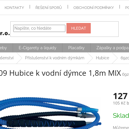
KONTAKTY
ŘEŠENÍ SPORŮ
OBCHODNÍ PODMÍNKY
P
HLEDAT
řeby
E-Cigarety a liquidy
Placatky
Zápalky a podpa
šenství
Příslušenství k vodním dýmkám
Hubice
6920
09 Hubice k vodní dýmce 1,8m MIX
692
127
105 Kč 
Měrná
Skla
cena:
Můžeme 