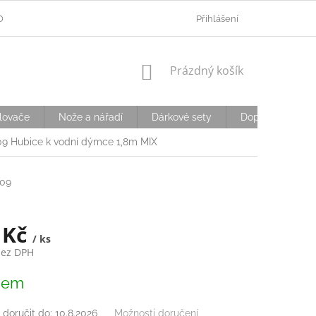
ODMÍNKY OCHRANY OSOBNÍCH ÚDAJŮ
Přihlášení
OVĚŘOVÁNÍ VĚKU
D
NÁKUPNÍ
Prázdný košík
KOŠÍK
lovače
Nože a nářadí
Dárkové sety
Doplňky
S
9 Hubice k vodní dýmce 1,8m MIX
09
 Kč
/ ks
bez DPH
dem
doručit do:
10.8.2026
Možnosti doručení