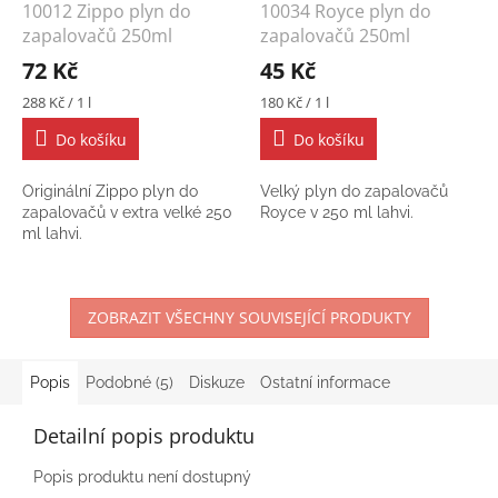
10012 Zippo plyn do
10034 Royce plyn do
zapalovačů 250ml
zapalovačů 250ml
72 Kč
45 Kč
Měrná
Měrná
288 Kč / 1 l
180 Kč / 1 l
cena:
cena:
Do košíku
Do košíku
Originální Zippo plyn do
Velký plyn do zapalovačů
zapalovačů v extra velké 250
Royce v 250 ml lahvi.
ml lahvi.
ZOBRAZIT VŠECHNY SOUVISEJÍCÍ PRODUKTY
Popis
Podobné (5)
Diskuze
Ostatní informace
Detailní popis produktu
Popis produktu není dostupný