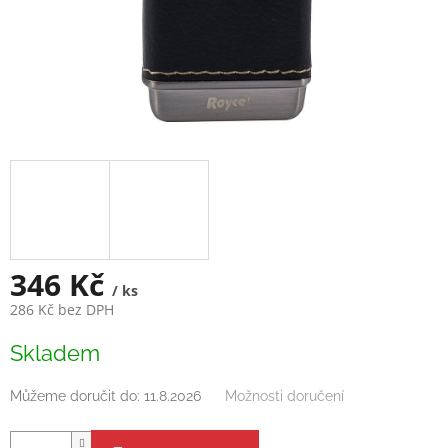
346 Kč
/ ks
286 Kč bez DPH
Měrná
Skladem
cena:
Můžeme doručit do:
11.8.2026
Možnosti doručení