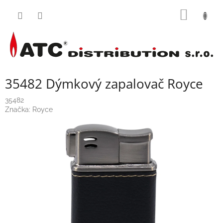
Přejít
NÁKUP
na
obsah
KOŠÍK
35482 Dýmkový zapalovač Royce
35482
Značka:
Royce