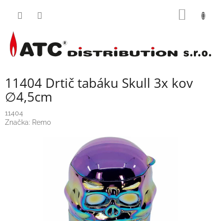
Přejít
NÁKUP
na
obsah
KOŠÍK
11404 Drtič tabáku Skull 3x kov
∅4,5cm
11404
Značka:
Remo