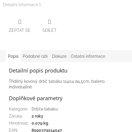
Detailní informace
ZEPTAT SE
SDÍLET
Popis
Podobné (16)
Diskuze
Ostatní informace
Detailní popis produktu
Třídílný kovový drtič tabáku 11404 ∅4,5cm, baleno
individuálně.
Doplňkové parametry
Kategorie
:
Drtiče tabáku
Záruka
:
2 roky
Hmotnost
:
0.079 kg
EAN
:
8590379114047