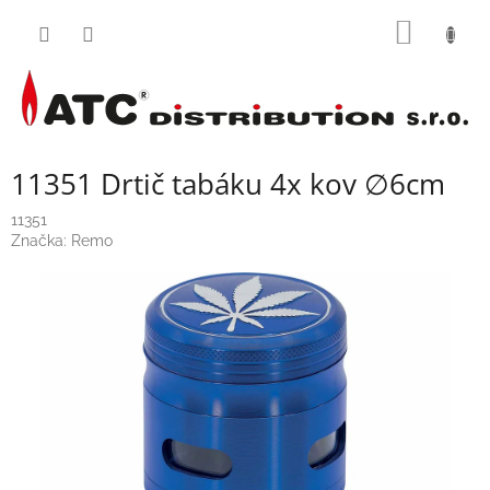
Přejít
NÁKUP
na
obsah
KOŠÍK
11351 Drtič tabáku 4x kov ∅6cm
11351
Značka:
Remo