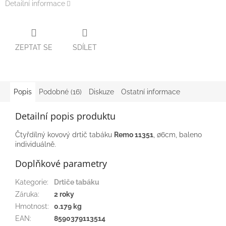
Detailní informace
ZEPTAT SE
SDÍLET
Popis
Podobné (16)
Diskuze
Ostatní informace
Detailní popis produktu
Čtyřdílný kovový drtič tabáku
Remo 11351
, ∅6cm, baleno
individuálně.
Doplňkové parametry
Kategorie
:
Drtiče tabáku
Záruka
:
2 roky
Hmotnost
:
0.179 kg
EAN
:
8590379113514