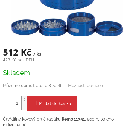
512 Kč
/ ks
423 Kč bez DPH
Měrná
Skladem
cena:
Můžeme doručit do:
10.8.2026
Možnosti doručení
Přidat do košíku
Čtyřdílný kovový drtič tabáku
Remo 11351
, ∅6cm, baleno
individuálně.