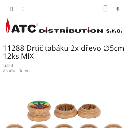
Přejít
NÁKUP
na
obsah
KOŠÍK
11288 Drtič tabáku 2x dřevo ∅5cm
12ks MIX
11288
Značka:
Remo