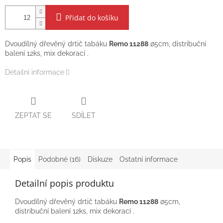
Přidat do košíku
Dvoudílný dřevěný drtič tabáku
Remo 11288
∅5cm, distribuční
balení 12ks, mix dekorací .
Detailní informace
ZEPTAT SE
SDÍLET
Popis
Podobné (16)
Diskuze
Ostatní informace
Detailní popis produktu
Dvoudílný dřevěný drtič tabáku
Remo 11288
∅5cm,
distribuční balení 12ks, mix dekorací .