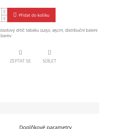
Přidat do košíku
 plastový drtič tabáku 11250, ∅5cm, distribuční balení
 barev.
ZEPTAT SE
SDÍLET
Doplňkové parametry