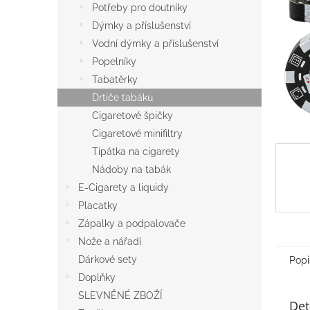
a
Potřeby pro doutníky
n
Dýmky a příslušenství
e
Vodní dýmky a příslušenství
l
Popelníky
Tabatěrky
Drtiče tabáku
Cigaretové špičky
Cigaretové minifiltry
Típátka na cigarety
Nádoby na tabák
E-Cigarety a liquidy
Placatky
Zápalky a podpalovače
Nože a nářadí
Dárkové sety
Popi
Doplňky
SLEVNĚNÉ ZBOŽÍ
Det