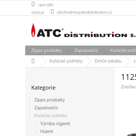
Přejít
+420 581
na
202031
obchodnici@atcdistribution.cz
obsah
Zippo produkty
Zapalovače
Kuřácké pot
Domů
Kuřácké potřeby
Drtiče tabáku
1
P
112
o
Přeskočit
s
Kategorie
Značka
kategorie
t
r
Zippo produkty
a
Zapalovače
n
n
Kuřácké potřeby
í
Výroba cigaret
p
Hulení