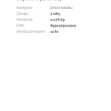
Kategorie
:
Drtiče tabáku
Záruka
:
2 roky
Hmotnost
:
0.076 kg
EAN
:
8590379112500
Distribuční balení
:
12 ks