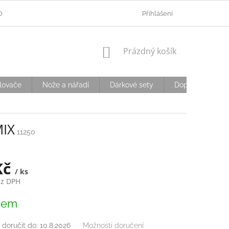
ODMÍNKY OCHRANY OSOBNÍCH ÚDAJŮ
Přihlášení
OVĚŘOVÁNÍ VĚKU
D
NÁKUPNÍ
Prázdný košík
KOŠÍK
lovače
Nože a nářadí
Dárkové sety
Doplňky
S
MIX
11250
Kč
/ ks
ez DPH
dem
doručit do:
10.8.2026
Možnosti doručení