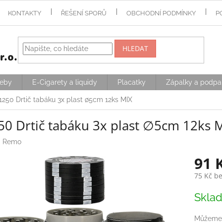
KONTAKTY
ŘEŠENÍ SPORŮ
OBCHODNÍ PODMÍNKY
P
HLEDAT
řeby
E-Cigarety a liquidy
Placatky
Zápalky a podpa
1250 Drtič tabáku 3x plast ∅5cm 12ks MIX
50 Drtič tabáku 3x plast ∅5cm 12ks 
:
Remo
91 
75 Kč b
Měrná
Skla
cena:
Můžeme 