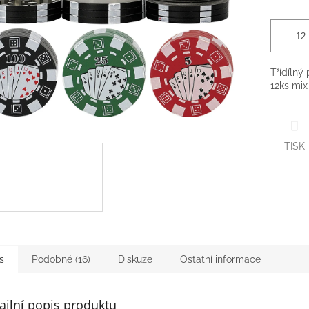
Třídílný
12ks mix
TISK
s
Podobné (16)
Diskuze
Ostatní informace
ailní popis produktu