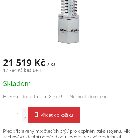
21 519 Kč
/ ks
17 784 Kč bez DPH
Měrná
Skladem
cena:
Můžeme doručit do:
11.8.2026
Možnosti doručení
Přidat do košíku
Předpřipravený mix čtecích brýlí pro doplnění 72ks stojanu. Mix
zachovává ideální poměr dioptrií podle typické prodejnosti.