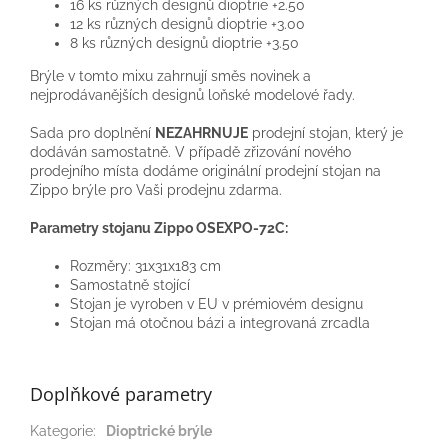
16 ks různých designů dioptrie +2.50
12 ks různých designů dioptrie +3.00
8 ks různých designů dioptrie +3.50
Brýle v tomto mixu zahrnují směs novinek a
nejprodávanějších designů loňské modelové řady.
Sada pro doplnění
NEZAHRNUJE
prodejní stojan, který je
dodáván samostatně. V případě zřizování nového
prodejního místa dodáme originální prodejní stojan na
Zippo brýle pro Vaši prodejnu zdarma.
Parametry stojanu Zippo OSEXPO-72C:
Rozměry: 31x31x183 cm
Samostatně stojící
Stojan je
vyroben v EU
v prémiovém designu
Stojan má otočnou bázi a integrovaná zrcadla
Doplňkové parametry
Kategorie
:
Dioptrické brýle