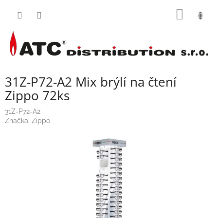
Přejít
NÁKUP
na
obsah
KOŠÍK
31Z-P72-A2 Mix brýlí na čtení
Zippo 72ks
31Z-P72-A2
Značka:
Zippo