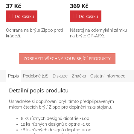
brýle
37 Kč
369 Kč
Do košíku
Do košíku
Ochrana na brýle Zippo proti
Nástroj na odemykání zámku
krádeži.
na brýle OP-AFX1.
ZOBRAZIT VŠECHNY SOUVISEJÍCÍ PRODUKTY
Popis
Podobné (16)
Diskuze
Značka
Ostatní informace
Detailní popis produktu
Usnadněte si doplňování brýlí tímto předpřipraveným
mixem čtecích brýlí Zippo pro doplnění 72ks stojanu.
8 ks různých designů dioptrie +1.00
12 ks různých designů dioptrie +1.50
16 ks různých designů dioptrie +2.00