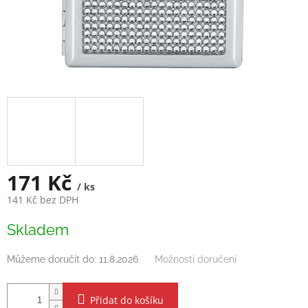
171 Kč
/ ks
141 Kč bez DPH
Měrná
Skladem
cena:
Můžeme doručit do:
11.8.2026
Možnosti doručení
Přidat do košíku