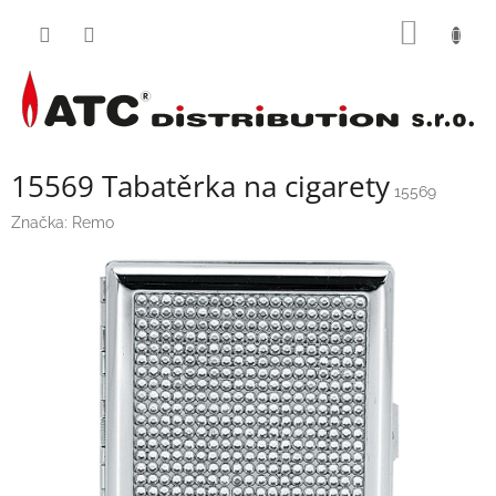
Přejít
NÁKUP
na
obsah
KOŠÍK
15569 Tabatěrka na cigarety
15569
Značka:
Remo