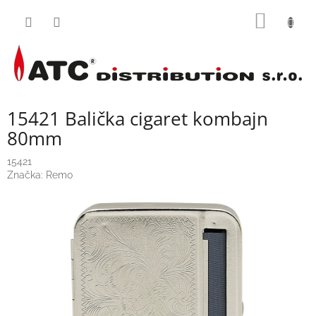
Přejít
NÁKUP
na
obsah
KOŠÍK
15421 Balička cigaret kombajn
80mm
15421
Značka:
Remo