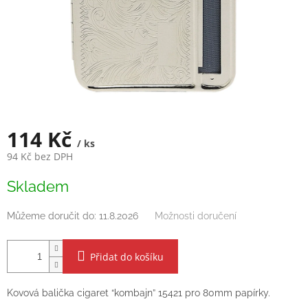
114 Kč
/ ks
94 Kč bez DPH
Měrná
Skladem
cena:
Můžeme doručit do:
11.8.2026
Možnosti doručení
Přidat do košíku
Kovová balička cigaret “kombajn” 15421 pro 80mm papírky.