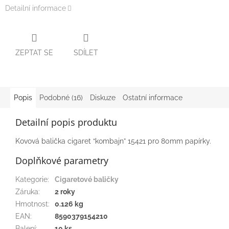
Detailní informace
ZEPTAT SE
SDÍLET
Popis
Podobné (16)
Diskuze
Ostatní informace
Detailní popis produktu
Kovová balička cigaret “kombajn” 15421 pro 80mm papírky.
Doplňkové parametry
Kategorie
:
Cigaretové baličky
Záruka
:
2 roky
Hmotnost
:
0.126 kg
EAN
:
8590379154210
Balení
:
10 ks