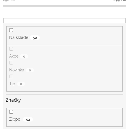
k
t
ů
Na skladě
52
Akce
0
Novinka
0
Tip
0
Značky
Zippo
52