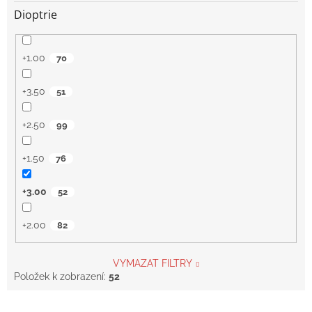
Dioptrie
+1.00
70
+3.50
51
+2.50
99
+1.50
76
+3.00
52
+2.00
82
VYMAZAT FILTRY
Položek k zobrazení:
52
V