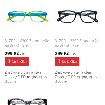
ý
p
i
s
p
r
o
d
31ZPR116300 Zippo brýle
31ZPR113300 Zippo brýle
u
na čtení +3.00
na čtení +3.00
k
299 Kč
299 Kč
/ ks
/ ks
t
ů
Do košíku
Do košíku
Značkové brýle na čtení
Značkové brýle na čtení
Zippo 31Z-PR116-300, +3.00
Zippo 31Z-PR113-300, +3.00
dioptrie.
dioptrie.