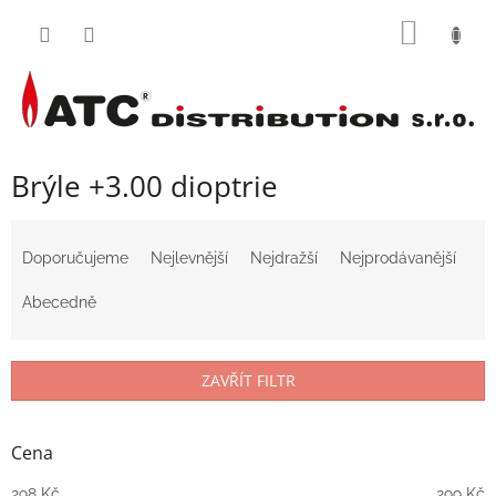
Přejít
NÁKUP
na
obsah
KOŠÍK
Brýle +3.00 dioptrie
Ř
a
Doporučujeme
Nejlevnější
Nejdražší
Nejprodávanější
z
e
Abecedně
n
í
p
ZAVŘÍT FILTR
r
o
d
Cena
u
298
Kč
299
Kč