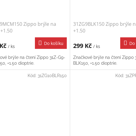
9MCM150 Zippo brýle na
31ZG9BLK150 Zippo brýle n
 +1.50
+1.50
Do košíku
Do 
 Kč
299 Kč
/ ks
/ ks
ové brýle na čtení Zippo 31Z-G9-
Značkové brýle na čtení Zippo 
, +1.50 dioptrie.
BLK150, +1.50 dioptrie.
Kód:
31ZG10BLR150
Kód:
31ZP