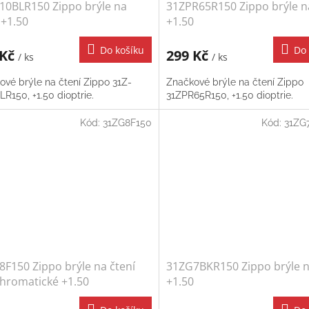
10BLR150 Zippo brýle na
31ZPR65R150 Zippo brýle n
 +1.50
+1.50
Do košíku
Do 
 Kč
299 Kč
/ ks
/ ks
ové brýle na čtení Zippo 31Z-
Značkové brýle na čtení Zippo
R150, +1.50 dioptrie.
31ZPR65R150, +1.50 dioptrie.
Kód:
31ZG8F150
Kód:
31ZG
F150 Zippo brýle na čtení
31ZG7BKR150 Zippo brýle n
chromatické +1.50
+1.50