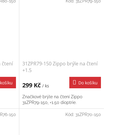
R80-150
Kód:
31ZPR79-150
 čtení
31ZPR79-150 Zippo brýle na čtení
+1.5
košíku
Do košíku
299 Kč
/ ks
Značkové brýle na čtení Zippo
31ZPR79-150, +1.50 dioptrie.
R76-150
Kód:
31ZPR70-150