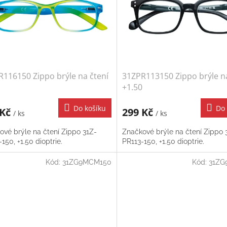
116150 Zippo brýle na čtení
31ZPR113150 Zippo brýle na
+1.50
Do košíku
Do 
 Kč
299 Kč
/ ks
/ ks
ové brýle na čtení Zippo 31Z-
Značkové brýle na čtení Zippo 
150, +1.50 dioptrie.
PR113-150, +1.50 dioptrie.
Kód:
31ZG9MCM150
Kód:
31ZG