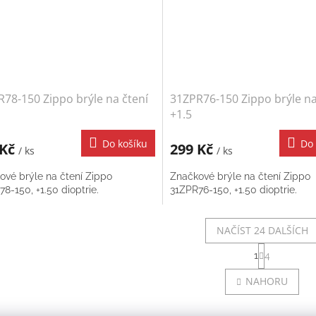
78-150 Zippo brýle na čtení
31ZPR76-150 Zippo brýle na
+1.5
Do košíku
Do 
 Kč
299 Kč
/ ks
/ ks
ové brýle na čtení Zippo
Značkové brýle na čtení Zippo
8-150, +1.50 dioptrie.
31ZPR76-150, +1.50 dioptrie.
NAČÍST 24 DALŠÍCH
S
1
4
t
O
r
v
NAHORU
á
l
n
á
k
d