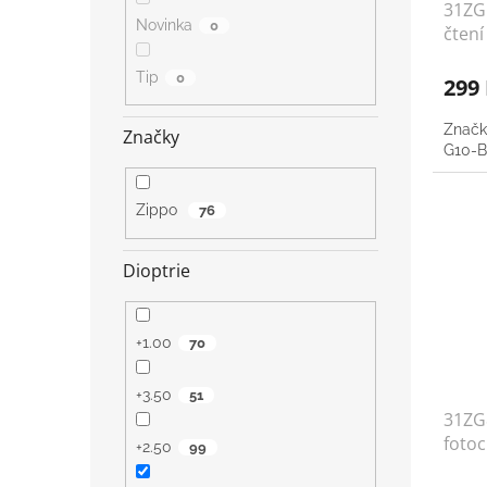
31ZG
Novinka
0
čtení
Tip
0
299
Značk
Značky
G10-BL
Zippo
76
Dioptrie
+1.00
70
+3.50
51
31ZG8
foto
+2.50
99