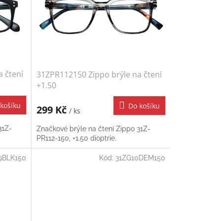
 čtení
31ZPR112150 Zippo brýle na čtení
+1.50
košíku
Do košíku
299 Kč
/ ks
31Z-
Značkové brýle na čtení Zippo 31Z-
PR112-150, +1.50 dioptrie.
9BLK150
Kód:
31ZG10DEM150