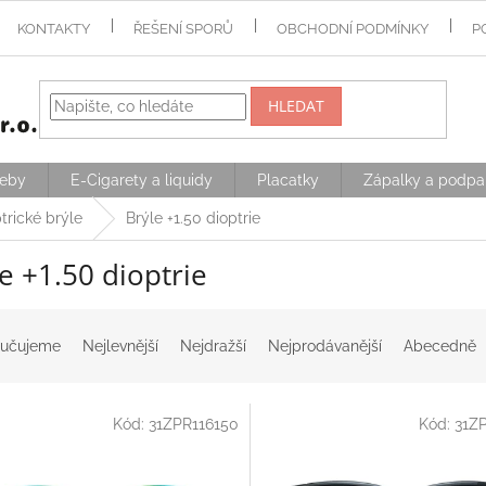
KONTAKTY
ŘEŠENÍ SPORŮ
OBCHODNÍ PODMÍNKY
P
HLEDAT
řeby
E-Cigarety a liquidy
Placatky
Zápalky a podpa
trické brýle
Brýle +1.50 dioptrie
e +1.50 dioptrie
učujeme
Nejlevnější
Nejdražší
Nejprodávanější
Abecedně
Kód:
31ZPR116150
Kód:
31Z