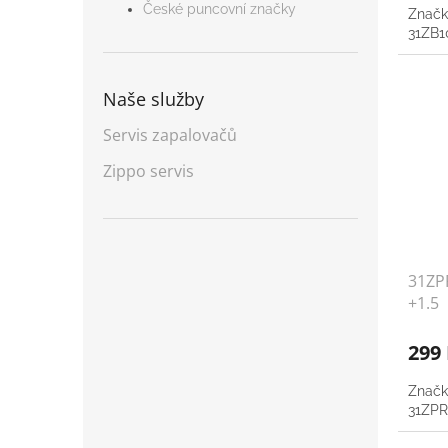
České puncovní značky
Značk
31ZB10
Naše služby
Servis zapalovačů
Zippo servis
31ZPR
+1.5
299
Značk
31ZPR9