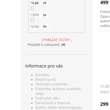
499
+1.50
76
Fotoc
+3.00
52
Zippo 
autom
světlu
+2.00
82
VYMAZAT FILTRY
Položek k zobrazení:
76
Informace pro vás
Kontakty
Řešení sporů
Obchodní podmínky
31ZB
Podmínky ochrany osobních
čtení
údajů
Ověřování věku
299
Doručování a doprava
Zpětný odběr elektroodpadu