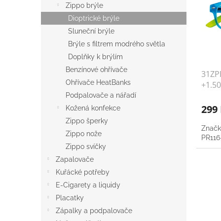
r
a
Zippo brýle
s
o
n
Dioptrické brýle
p
d
e
r
u
Sluneční brýle
l
o
k
Brýle s filtrem modrého světla
d
t
Doplňky k brýlím
u
ů
Benzínové ohřívače
31ZPR
k
Ohřívače HeatBanks
+1.50
t
ů
Podpalovače a nářadí
299
Kožená konfekce
Zippo šperky
Značk
Zippo nože
PR116-
Zippo svíčky
Zapalovače
Kuřácké potřeby
E-Cigarety a liquidy
Placatky
Zápalky a podpalovače