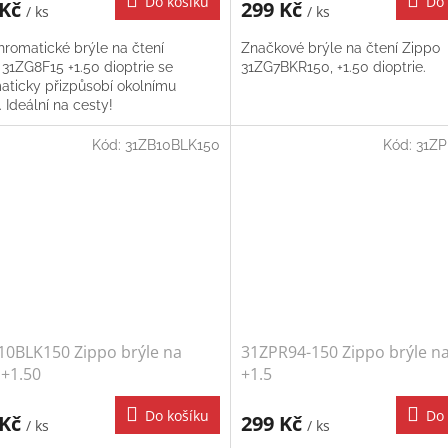
Do košíku
Do 
 Kč
299 Kč
/ ks
/ ks
hromatické brýle na čtení
Značkové brýle na čtení Zippo
31ZG8F15 +1.50 dioptrie se
31ZG7BKR150, +1.50 dioptrie.
aticky přizpůsobí okolnímu
. Ideální na cesty!
Kód:
31ZB10BLK150
Kód:
31ZP
10BLK150 Zippo brýle na
31ZPR94-150 Zippo brýle na
 +1.50
+1.5
Do košíku
Do 
 Kč
299 Kč
/ ks
/ ks