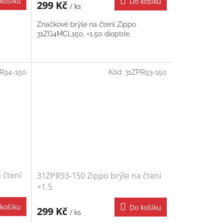
košíku
Do košíku
299 Kč
/ ks
Značkové brýle na čtení Zippo
31ZG4MCL150, +1.50 dioptrie.
R94-150
Kód:
31ZPR93-150
 čtení
31ZPR93-150 Zippo brýle na čtení
+1.5
košíku
Do košíku
299 Kč
/ ks