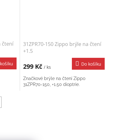
 čtení
31ZPR70-150 Zippo brýle na čtení
+1.5
košíku
Do košíku
299 Kč
/ ks
Značkové brýle na čtení Zippo
31ZPR70-150, +1.50 dioptrie.