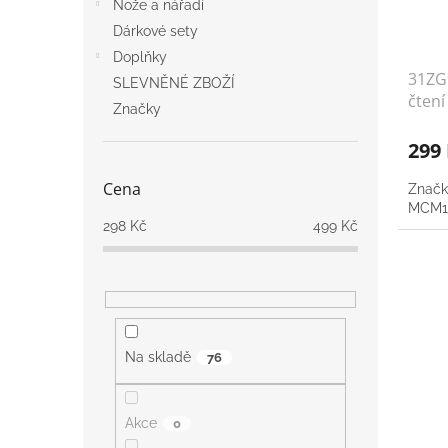
Nože a nářadí
Dárkové sety
Doplňky
31ZG
SLEVNĚNÉ ZBOŽÍ
čtení
Značky
299
Cena
Značk
MCM150
298
Kč
499
Kč
Na skladě
76
Akce
0