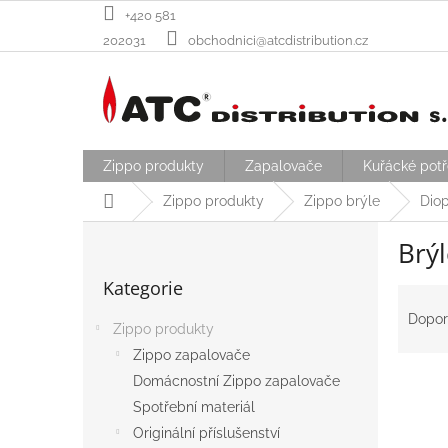
Přejít
+420 581
na
202031
obchodnici@atcdistribution.cz
obsah
Zippo produkty
Zapalovače
Kuřácké pot
Domů
Zippo produkty
Zippo brýle
Diop
P
Brýl
o
Přeskočit
s
Kategorie
kategorie
Ř
t
a
r
Dopor
Zippo produkty
z
a
e
Zippo zapalovače
n
V
n
n
Domácnostní Zippo zapalovače
ý
í
í
Spotřební materiál
p
p
p
Originální příslušenství
i