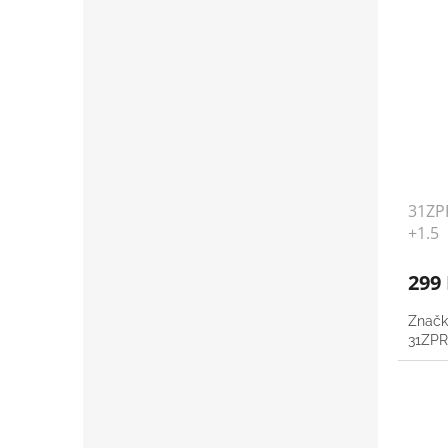
31ZPR
+1.5
299
Značk
31ZPR8