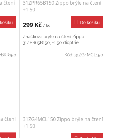
a čtení
31ZPR65B150 Zippo brýle na čtení
+1.50
košíku
Do košíku
299 Kč
/ ks
Značkové brýle na čtení Zippo
31ZPR65B150, +1.50 dioptrie.
7BKR150
Kód:
31ZG4MCL150
a čtení
31ZG4MCL150 Zippo brýle na čtení
+1.50