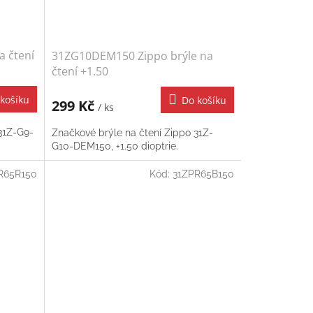
a čtení
31ZG10DEM150 Zippo brýle na
čtení +1.50
košíku
Do košíku
299 Kč
/ ks
31Z-G9-
Značkové brýle na čtení Zippo 31Z-
G10-DEM150, +1.50 dioptrie.
R65R150
Kód:
31ZPR65B150