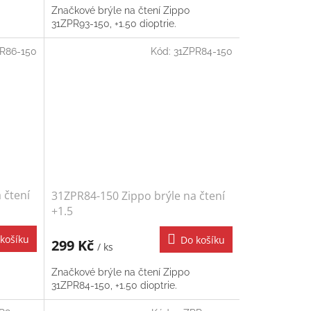
Značkové brýle na čtení Zippo
31ZPR93-150, +1.50 dioptrie.
R86-150
Kód:
31ZPR84-150
 čtení
31ZPR84-150 Zippo brýle na čtení
+1.5
košíku
Do košíku
299 Kč
/ ks
Značkové brýle na čtení Zippo
31ZPR84-150, +1.50 dioptrie.