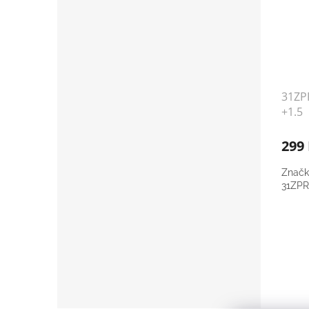
31ZPR
+1.5
299
Značk
31ZPR7