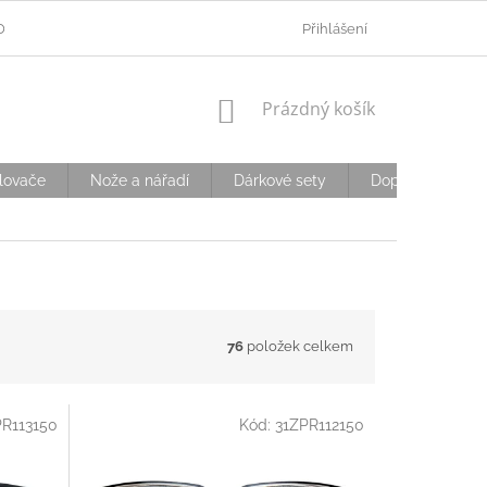
ODMÍNKY OCHRANY OSOBNÍCH ÚDAJŮ
Přihlášení
OVĚŘOVÁNÍ VĚKU
D
NÁKUPNÍ
Prázdný košík
KOŠÍK
lovače
Nože a nářadí
Dárkové sety
Doplňky
S
76
položek celkem
PR113150
Kód:
31ZPR112150