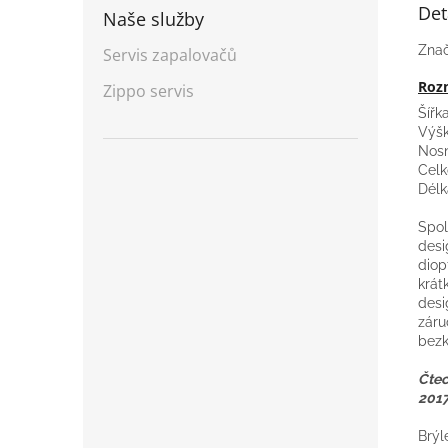
Det
Naše služby
Znač
Servis zapalovačů
Rozm
Zippo servis
Šířk
Výšk
Nosn
Celk
Délk
Spol
des
diop
krát
desi
záru
bezk
Čtec
2017
Brýl