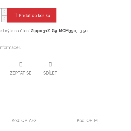
Přidat do košíku
 brýle na čtení
Zippo 31Z-G9-MCM350
, +3.50
 informace
ZEPTAT SE
SDÍLET
Kód:
OP-AF2
Kód:
OP-M