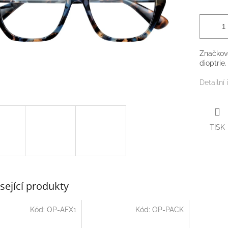
Značkové
dioptrie.
Detailní
TISK
sející produkty
Kód:
OP-AFX1
Kód:
OP-PACK