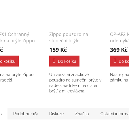
FX1 Ochranný
Zippo pouzdro na
OP-AF2 N
k na brýle Zippo
sluneční brýle
odemyká
brýle
č
159 Kč
369 Kč
o košíku
Do košíku
Do ko
na na brýle Zippo
Univerzální značkové
Nástroj n
krádeži.
pouzdro na sluneční brýle v
zámku na 
sadě s hadříkem na čistění
brýlí z mikrovlákna.
s
Podobné (16)
Diskuze
Značka
Ostatní inform