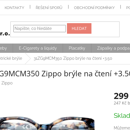
KONTAKTY
ŘEŠENÍ SPORŮ
OBCHODNÍ PODMÍNKY
P
HLEDAT
řeby
E-Cigarety a liquidy
Placatky
Zápalky a podpa
trické brýle
31ZG9MCM350 Zippo brýle na čtení +3.50
G9MCM350 Zippo brýle na čtení +3.5
:
Zippo
299
247 Kč 
Měrná
Skla
cena:
Můžeme 