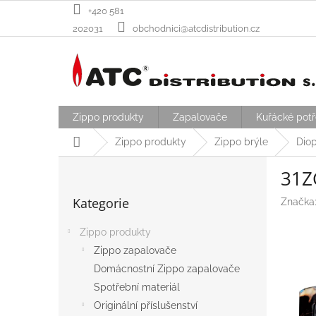
Přejít
+420 581
na
202031
obchodnici@atcdistribution.cz
obsah
Zippo produkty
Zapalovače
Kuřácké pot
Domů
Zippo produkty
Zippo brýle
Diop
P
31Z
o
Přeskočit
s
Kategorie
Značka
kategorie
t
r
Zippo produkty
a
Zippo zapalovače
n
n
Domácnostní Zippo zapalovače
í
Spotřební materiál
p
Originální příslušenství