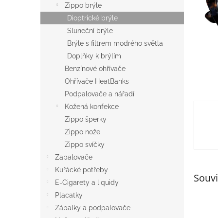
a
Zippo brýle
n
Dioptrické brýle
e
Sluneční brýle
l
Brýle s filtrem modrého světla
Doplňky k brýlím
Benzínové ohřívače
Ohřívače HeatBanks
Podpalovače a nářadí
Kožená konfekce
Zippo šperky
Zippo nože
Zippo svíčky
Zapalovače
Kuřácké potřeby
Souvi
E-Cigarety a liquidy
Placatky
Zápalky a podpalovače