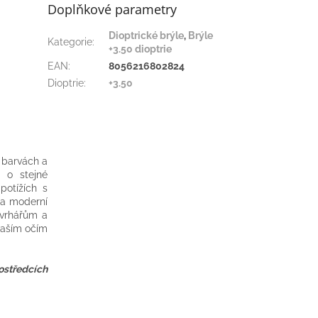
Doplňkové parametry
Dioptrické brýle
,
Brýle
Kategorie
:
+3.50 dioptrie
EAN
:
8056216802824
Dioptrie
:
+3.50
h barvách a
 o stejné
potížích s
u a moderní
ávrhářům a
 vaším očím
ostředcích