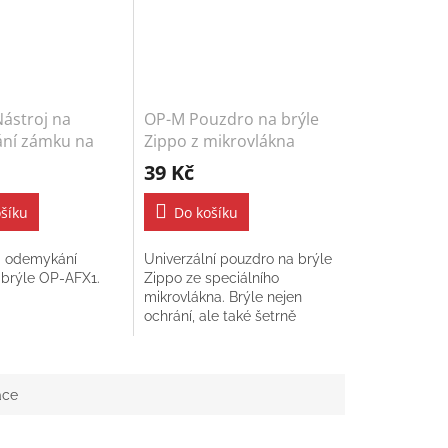
ástroj na
OP-M Pouzdro na brýle
ní zámku na
Zippo z mikrovlákna
39 Kč
šíku
Do košíku
a odemykání
Univerzální pouzdro na brýle
brýle OP-AFX1.
Zippo ze speciálního
mikrovlákna. Brýle nejen
ochrání, ale také šetrně
vyčistí. Součástí pouzdra je
poutko na brýle.
ace