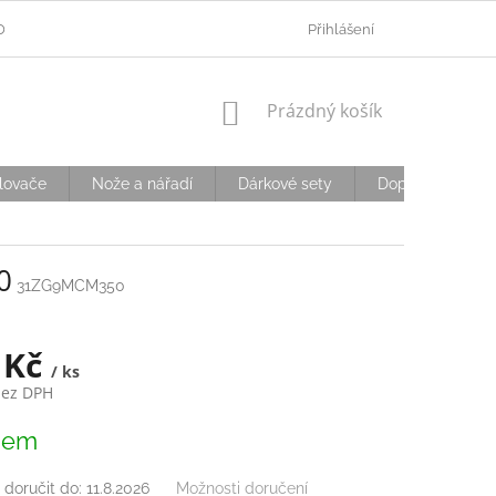
ODMÍNKY OCHRANY OSOBNÍCH ÚDAJŮ
Přihlášení
OVĚŘOVÁNÍ VĚKU
D
NÁKUPNÍ
Prázdný košík
KOŠÍK
lovače
Nože a nářadí
Dárkové sety
Doplňky
S
0
31ZG9MCM350
 Kč
/ ks
bez DPH
dem
doručit do:
11.8.2026
Možnosti doručení