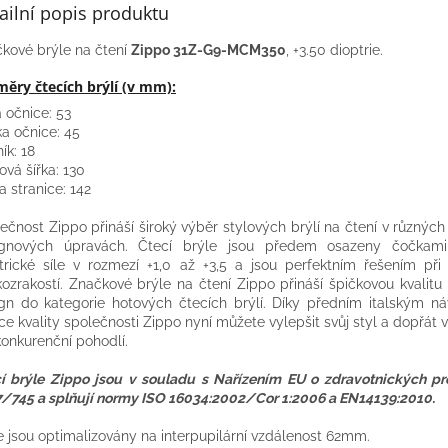
ailní popis produktu
kové brýle na čtení
Zippo 31Z-G9-MCM350
, +3.50 dioptrie.
ěry čtecích brýlí (v mm):
a očnice: 53
a očnice: 45
ík: 18
ová šířka: 130
a stranice: 142
ečnost Zippo přináší široký výběr stylových brýlí na čtení v různýc
ignových úpravách. Čtecí brýle jsou předem osazeny čočkami
trické síle v rozmezí +1,0 až +3,5 a jsou perfektním řešením při 
kozrakostí. Značkové brýle na čtení Zippo přináší špičkovou kvalit
gn do kategorie hotových čtecích brýlí. Díky předním italským n
ce kvality společnosti Zippo nyní můžete vylepšit svůj styl a dopřát
onkurenční pohodlí.
í brýle Zippo jsou v souladu s Nařízením EU o zdravotnických pr
/745 a splňují normy ISO 16034:2002/Cor 1:2006 a EN14139:2010.
e jsou optimalizovány na interpupilární vzdálenost 62mm.