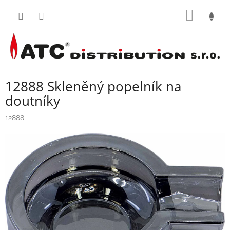
Přejít
NÁKUP
na
obsah
KOŠÍK
12888 Skleněný popelník na
doutníky
12888