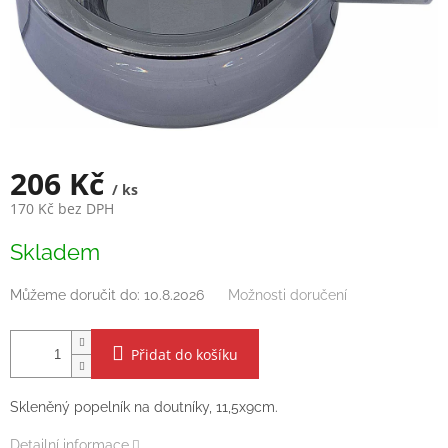
206 Kč
/ ks
170 Kč bez DPH
Měrná
Skladem
cena:
Můžeme doručit do:
10.8.2026
Možnosti doručení
Přidat do košíku
Skleněný popelník na doutníky, 11,5x9cm.
Detailní informace