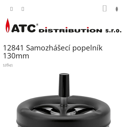
Přejít
NÁKUP
na
obsah
KOŠÍK
12841 Samozhášecí popelník
130mm
12841