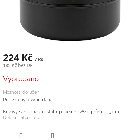
224 Kč
/ ks
185 Kč bez DPH
Měrná
Vyprodáno
cena:
Možnosti doručení
Položka byla vyprodána…
Kovový samozhášecí stolní popelník 12841, průměr 13 cm.
Detailní informace