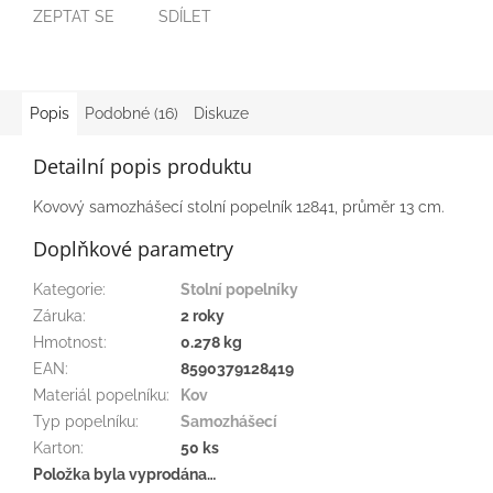
ZEPTAT SE
SDÍLET
Popis
Podobné (16)
Diskuze
Detailní popis produktu
Kovový samozhášecí stolní popelník 12841, průměr 13 cm.
Doplňkové parametry
Kategorie
:
Stolní popelníky
Záruka
:
2 roky
Hmotnost
:
0.278 kg
EAN
:
8590379128419
Materiál popelníku
:
Kov
Typ popelníku
:
Samozhášecí
Karton
:
50 ks
Položka byla vyprodána…