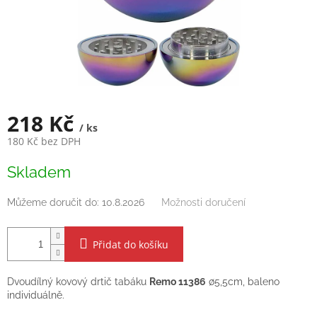
218 Kč
/ ks
180 Kč bez DPH
Měrná
Skladem
cena:
Můžeme doručit do:
10.8.2026
Možnosti doručení
Přidat do košíku
Dvoudílný kovový drtič tabáku
Remo 11386
∅5,5cm, baleno
individuálně.