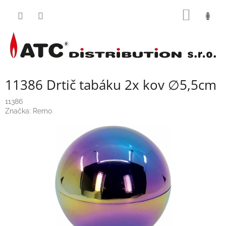
Přejít
NÁKUP
na
obsah
KOŠÍK
11386 Drtič tabáku 2x kov ∅5,5cm
11386
Značka:
Remo