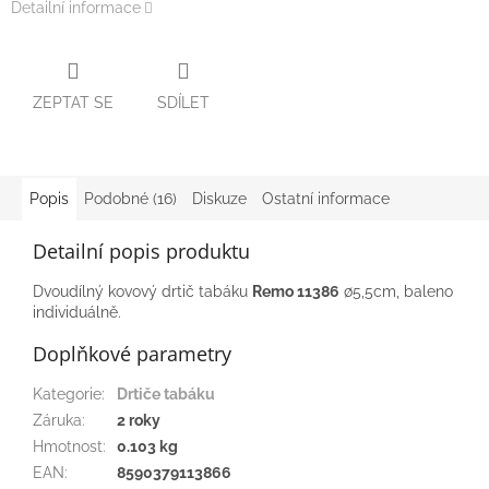
Detailní informace
ZEPTAT SE
SDÍLET
Popis
Podobné (16)
Diskuze
Ostatní informace
Detailní popis produktu
Dvoudílný kovový drtič tabáku
Remo 11386
∅5,5cm, baleno
individuálně.
Doplňkové parametry
Kategorie
:
Drtiče tabáku
Záruka
:
2 roky
Hmotnost
:
0.103 kg
EAN
:
8590379113866