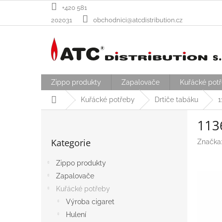
Přejít
+420 581
na
202031
obchodnici@atcdistribution.cz
obsah
Zippo produkty
Zapalovače
Kuřácké pot
Domů
Kuřácké potřeby
Drtiče tabáku
1
P
113
o
Přeskočit
s
Kategorie
Značka
kategorie
t
r
Zippo produkty
a
Zapalovače
n
n
Kuřácké potřeby
í
Výroba cigaret
p
Hulení