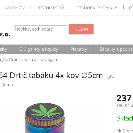
KONTAKTY
ŘEŠENÍ SPORŮ
OBCHODNÍ PODMÍNKY
P
HLEDAT
řeby
E-Cigarety a liquidy
Placatky
Zápalky a podpa
1364 Drtič tabáku 4x kov ∅5cm
64 Drtič tabáku 4x kov ∅5cm
11364
:
Remo
237
196 Kč 
Měrná
Skla
cena:
Můžeme 