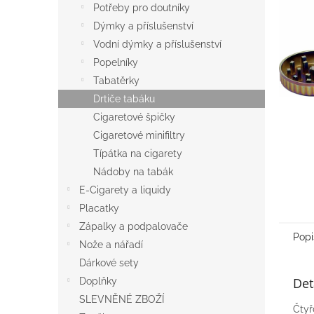
a
Potřeby pro doutníky
n
Dýmky a příslušenství
e
Vodní dýmky a příslušenství
l
Popelníky
Tabatěrky
Drtiče tabáku
Cigaretové špičky
Cigaretové minifiltry
Típátka na cigarety
Nádoby na tabák
E-Cigarety a liquidy
Placatky
Zápalky a podpalovače
Popi
Nože a nářadí
Dárkové sety
Det
Doplňky
SLEVNĚNÉ ZBOŽÍ
Čtyř