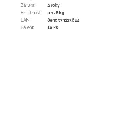
Záruka
:
2 roky
Hmotnost
:
0.128 kg
EAN
:
8590379113644
Balení
:
10 ks