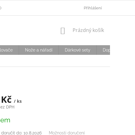
ODMÍNKY OCHRANY OSOBNÍCH ÚDAJŮ
Přihlášení
OVĚŘOVÁNÍ VĚKU
D
NÁKUPNÍ
Prázdný košík
KOŠÍK
lovače
Nože a nářadí
Dárkové sety
Doplňky
S
 Kč
/ ks
bez DPH
dem
doručit do:
10.8.2026
Možnosti doručení