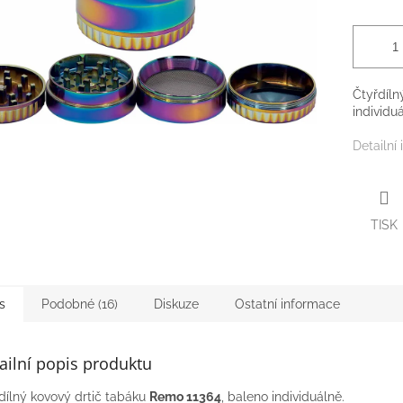
Čtyřdíln
individuá
Detailní
TISK
s
Podobné (16)
Diskuze
Ostatní informace
ailní popis produktu
dílný kovový drtič tabáku
Remo 11364
, baleno individuálně.