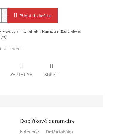
Přidat do košíku
ý kovový drtič tabáku
Remo 11364
, baleno
lně.
 informace
ZEPTAT SE
SDÍLET
Doplňkové parametry
Kategorie
:
Drtiče tabáku